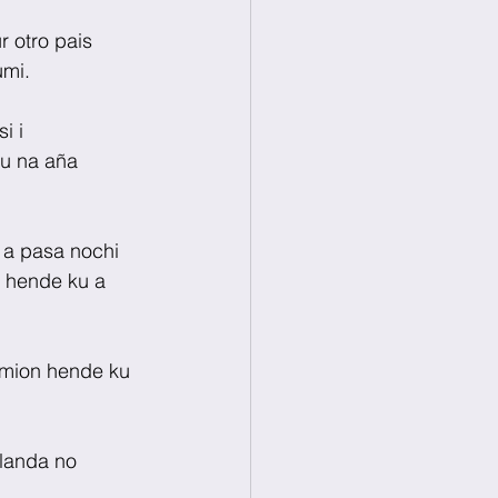
r otro pais 
umi.
i i 
u na aña  
u a pasa nochi 
n hende ku a 
4 mion hende ku 
landa no 