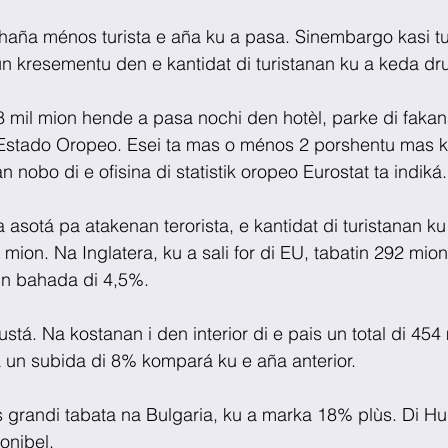
a haña ménos turista e aña ku a pasa. Sinembargo kasi tu
n kresementu den e kantidat di turistanan ku a keda dr
mil mion hende a pasa nochi den hotèl, parke di fakans
stado Oropeo. Esei ta mas o ménos 2 porshentu mas k
n nobo di e ofisina di statistik oropeo Eurostat ta indiká.
 asotá pa atakenan terorista, e kantidat di turistanan k
mion. Na Inglatera, ku a sali for di EU, tabatin 292 mio
un bahada di 4,5%.
stá. Na kostanan i den interior di e pais un total di 45
a un subida di 8% kompará ku e aña anterior.
 grandi tabata na Bulgaria, ku a marka 18% plùs. Di Hu
onibel.