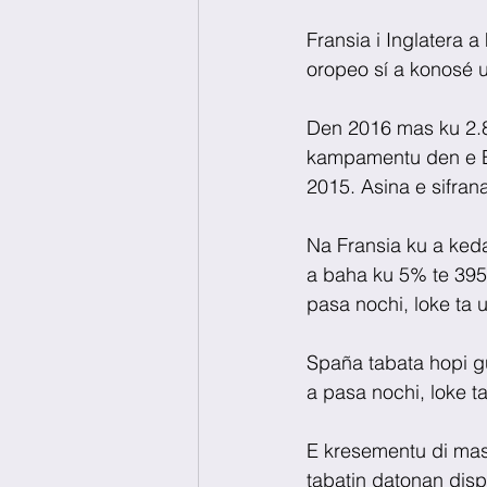
Fransia i Inglatera 
oropeo sí a konosé u
Den 2016 mas ku 2.8 
kampamentu den e E
2015. Asina e sifrana
Na Fransia ku a keda
a baha ku 5% te 395 
pasa nochi, loke ta 
Spaña tabata hopi gu
a pasa nochi, loke t
E kresementu di mas
tabatin datonan disp