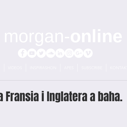
morgan-
online
E
VIDEOS
INSPIRASHON
APES
SUBSCRIBE
KONTAK
 Fransia i Inglatera a baha.