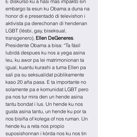
E diskurso ku a hasi mas impakto sin 
embargo ta esun ku Obama a duna na 
honor di e presentadó di televishon i 
aktivista pa derechonan di hendenan 
LGBT (lèsbi, gay, biseksual, 
transgenero), 
Ellen DeGeneres
. 
Presidente Obama a bisa: “Ta fásil 
lubidá despues ku nos a yega asina 
leu, ku awor pa lei matrimonionan ta 
igual, kuantu kurashi a tuma Ellen pa 
sali pa su seksualidat públikamente 
kaso 20 aña pasa. E ta importante no 
solamente pa e komunidat LGBT pero 
pa nos tur mira den un hende asina 
tantu bondat i lus. Un hende ku nos 
gusta asina tantu, un hende ku por ta 
nos bisiña of kolega of nos ruman. Un 
hende ku a reta nos propio 
suposishonnan i kòrda nos ku nos tin 