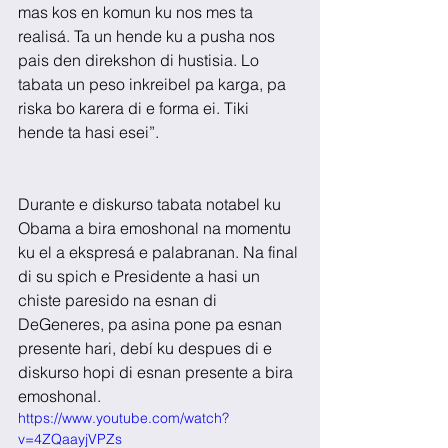
mas kos en komun ku nos mes ta 
realisá. Ta un hende ku a pusha nos 
pais den direkshon di hustisia. Lo 
tabata un peso inkreibel pa karga, pa 
riska bo karera di e forma ei. Tiki 
hende ta hasi esei”.
Durante e diskurso tabata notabel ku 
Obama a bira emoshonal na momentu 
ku el a ekspresá e palabranan. Na final 
di su spich e Presidente a hasi un 
chiste paresido na esnan di 
DeGeneres, pa asina pone pa esnan 
presente hari, debí ku despues di e 
diskurso hopi di esnan presente a bira 
emoshonal.
https://www.youtube.com/watch?
v=4ZQaayjVPZs