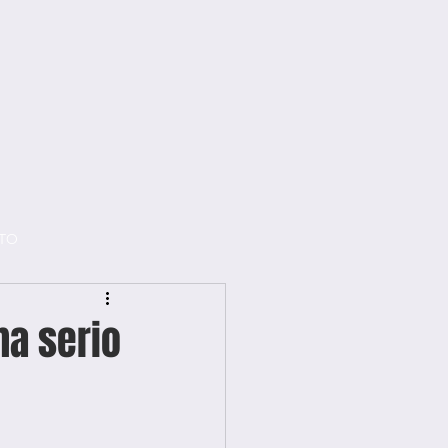
TO
ma serio