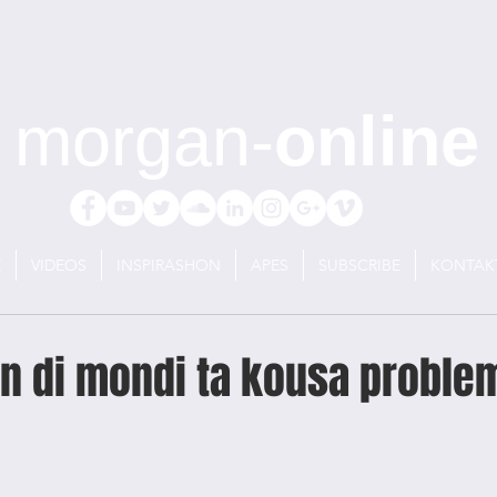
morgan-
online
E
VIDEOS
INSPIRASHON
APES
SUBSCRIBE
KONTAK
n di mondi ta kousa proble