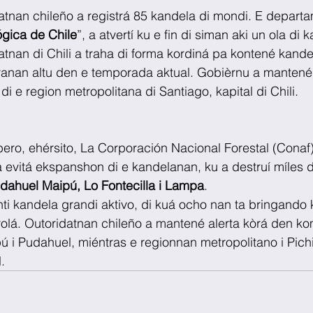
tnan chileño a registrá 85 kandela di mondi. E departa
ógica de Chile
”, a atvertí ku e fin di siman aki un ola di 
datnan di Chili a traha di forma kordiná pa kontené kand
anan altu den e temporada aktual. Gobièrnu a mantené 
i e region metropolitana di Santiago, kapital di Chili.
ero, ehérsito, La Corporación Nacional Forestal (Conaf) 
 evitá ekspanshon di e kandelanan, ku a destruí míles 
dahuel Maipú, Lo Fontecilla i Lampa
.
nti kandela grandi aktivo, di kuá ocho nan ta bringando
trolá. Outoridatnan chileño a mantené alerta kòrá den 
 i Pudahuel, miéntras e regionnan metropolitano i Pich
.