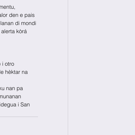
mentu, 
kalor den e pais 
elanan di mondi 
alerta kòrá 
i otro 
de hèktar na
 ku nan pa 
komunanan 
idegua i San 