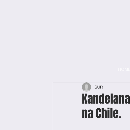
HOM
SUR
Kandelana
na Chile.