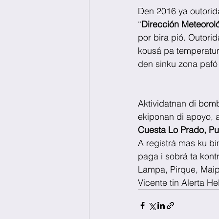
Den 2016 ya outorida
“
Dirección Meteorol
por bira pió. Outori
kousá pa temperatur
den sinku zona pafó d
Aktividatnan di bomb
ekiponan di apoyo, a
Cuesta Lo Prado, Pu
A registrá mas ku bi
paga i sobrá ta kon
Lampa, Pirque, Maipú
Vicente tin Alerta Hel