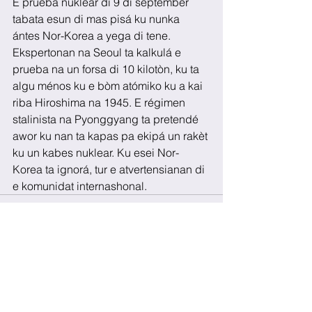
E prueba nuklear di 9 di sèptèmber 
tabata esun di mas pisá ku nunka 
ántes Nor-Korea a yega di tene. 
Ekspertonan na Seoul ta kalkulá e 
prueba na un forsa di 10 kilotòn, ku ta 
algu ménos ku e bòm atómiko ku a kai 
riba Hiroshima na 1945. E régimen 
stalinista na Pyonggyang ta pretendé 
awor ku nan ta kapas pa ekipá un rakèt 
ku un kabes nuklear. Ku esei Nor-
Korea ta ignorá, tur e atvertensianan di 
e komunidat internashonal.
See All
Recent Posts