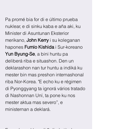
Pa promé bia for di e último prueba 
nuklear, e di sinku kaba e aña aki, ku 
Minister di Asuntunan Eksterior 
merikano, 
John Kerry
 i su koleganan 
hapones 
Fumio Kishida
 i Sur-koreano 
Yun Byung-Se
, a bini huntu pa 
deliberá riba e situashon. Den un 
deklarashon nan tur huntu a indiká ku 
mester bin mas preshon internashonal 
riba Nor-Korea. "E echo ku e régimen 
di Pyonggyang ta ignorá vários tratado 
di Nashonnan Uní, ta pone ku nos 
mester aktua mas severo”, e 
ministernan a deklará.