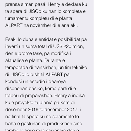
prensa siman pasá, Henry a deklará ku 
ta spera di JISCo ku nan lo kompletá e 
tumamentu kompletu di e planta 
ALPART na novèmber di e aña aki.
Esaki lo duna e entidat e posibilidat pa 
invertí un suma total di US$ 220 mion, 
den e promé fase, pa modifiká i 
aktualisá e planta. Durante e 
temporada di transishon, un tim tékniko 
di  JISCo lo bishitá ALPART pa 
kondusí un estudio i dearoyá 
diseñonan básiko, komo parti di e 
trabou di preparashon. Henry a indiká 
ku e proyekto ta planiá pa kore di 
desèmber 2016 te desèmber 2017, i 
na final ta spera ku no solamente lo 
baha e gastunan di produkshon sino 
tambe lo trese mas efisiensia den e 