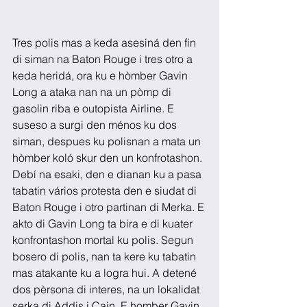
Tres polis mas a keda asesiná den fin 
di siman na Baton Rouge i tres otro a 
keda heridá, ora ku e hòmber Gavin 
Long a ataka nan na un pòmp di 
gasolin riba e outopista Airline. E 
suseso a surgi den ménos ku dos 
siman, despues ku polisnan a mata un 
hòmber koló skur den un konfrotashon. 
Debí na esaki, den e dianan ku a pasa 
tabatin vários protesta den e siudat di 
Baton Rouge i otro partinan di Merka. E 
akto di Gavin Long ta bira e di kuater 
konfrontashon mortal ku polis. Segun 
bosero di polis, nan ta kere ku tabatin 
mas atakante ku a logra hui. A detené 
dos pèrsona di interes, na un lokalidat 
serka di Addis i Cain. E homber Gavin 