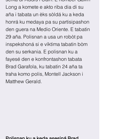
Long a komete e akto riba dia di su 
aña i tabata un èks sòldá ku a keda 
honrá ku medaya pa su partisipashon 
den guera na Medio Oriente. E tabatin 
29 aña. Polisnan a usa un robòt pa 
inspekshoná si e víktima tabatin bòm 
den su serkania. E polisnan ku a 
fayesé den e konfrontashon tabata 
Brad Garafola, ku tabatin 24 aña ta 
traha komo polis, Montell Jackson i 
Matthew Gerald.    
Polisnan ku a keda asesiná Brad 