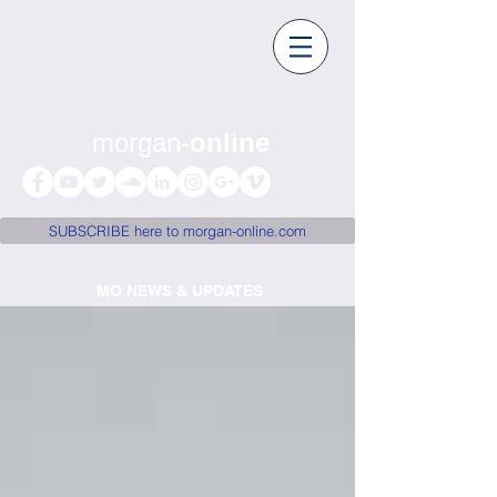
morgan-
online
SUBSCRIBE here to morgan-online.com
MO NEWS & UPDATES