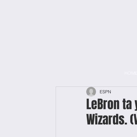
HOM
ESPN
LeBron ta 
Wizards. (