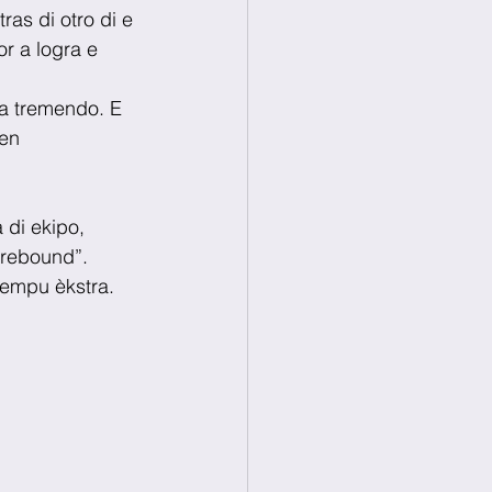
ras di otro di e 
r a logra e 
a tremendo. E 
en 
 di ekipo, 
“rebound”. 
tempu èkstra. 