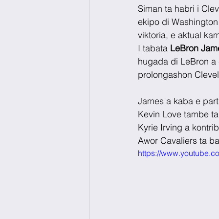
Siman ta habri i Clev
ekipo di Washington
viktoria, e aktual k
I tabata 
LeBron Jam
hugada di LeBron a 
prolongashon Clevela
James a kaba e parti
Kevin Love tambe ta
Kyrie Irving a kontri
Awor Cavaliers ta ba
https://www.youtube