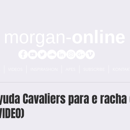
morgan-
online
E
VIDEOS
INSPIRASHON
APES
SUBSCRIBE
KONTAK
yuda Cavaliers para e racha 
VIDEO)