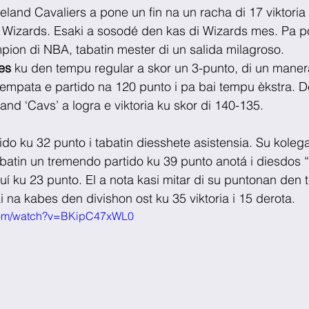
eland Cavaliers a pone un fin na un racha di 17 viktoria t
 Wizards. Esaki a sosodé den kas di Wizards mes. Pa po
ampion di NBA, tabatin mester di un salida milagroso.
es
 ku den tempu regular a skor un 3-punto, di un maner
empata e partido na 120 punto i pa bai tempu èkstra. D
nd ‘Cavs’ a logra e viktoria ku skor di 140-135.
do ku 32 punto i tabatin diesshete asistensia. Su kolega
batin un tremendo partido ku 39 punto anotá i diesdos 
buí ku 23 punto. El a nota kasi mitar di su puntonan den 
i na kabes den divishon ost ku 35 viktoria i 15 derota.
.com/watch?v=BKipC47xWL0