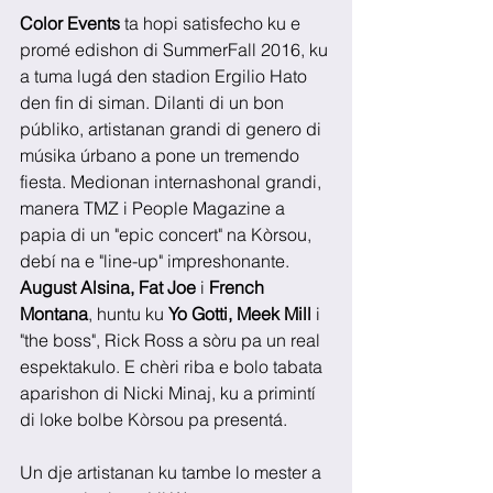
Color Events
 ta hopi satisfecho ku e 
promé edishon di SummerFall 2016, ku 
a tuma lugá den stadion Ergilio Hato 
den fin di siman. Dilanti di un bon 
públiko, artistanan grandi di genero di 
músika úrbano a pone un tremendo 
fiesta. Medionan internashonal grandi, 
manera TMZ i People Magazine a 
papia di un "epic concert" na Kòrsou, 
debí na e "line-up" impreshonante. 
August Alsina, Fat Joe
 i 
French 
Montana
, huntu ku 
Yo Gotti, Meek Mill
 i 
"the boss", Rick Ross a sòru pa un real 
espektakulo. E chèri riba e bolo tabata 
aparishon di Nicki Minaj, ku a primintí 
di loke bolbe Kòrsou pa presentá. 
Un dje artistanan ku tambe lo mester a 