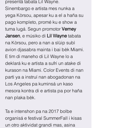
presentá tabata Lil Wayne. 
Sinembargo e artista mes nunka a 
yega Kòrsou, apesar ku a el a haña su 
pago kompleto, promé ku e show a 
tuma lugá. Segun promotor 
Verney 
Jansen
, e músiko di 
Lil Wayne
 tabata 
na Kòrsou, pero a nan a slùip subì 
avion djasabra mainta i bai bèk Miami. 
E tim di maneho di Lil Wayne lo a 
deklará ku e artista a sufri un atake di 
kurason na Miami. Color Events di nan 
parti ya a instruí nan abogadonan na 
Los Angeles pa kuminsá un kaso 
mesora kontra di e artista pa por haña 
nan plaka bèk.
Ta e intenshon pa na 2017 bolbe 
organisá e festival SummerFall i kisas 
un otro aktividat grandi mas, asina 