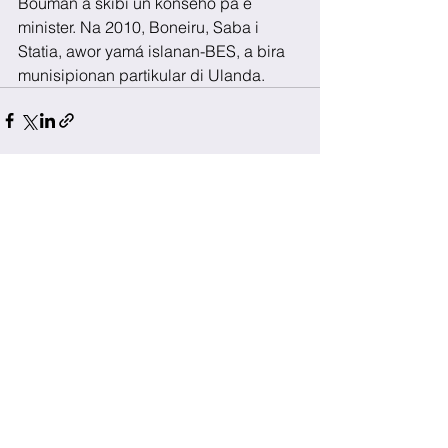
Bouman a skibi un konseho pa e 
minister. Na 2010, Boneiru, Saba i 
Statia, awor yamá islanan-BES, a bira 
munisipionan partikular di Ulanda.
See All
Recent Posts