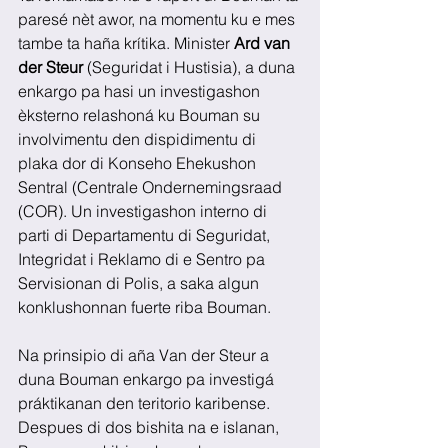
paresé nèt awor, na momentu ku e mes 
tambe ta haña krítika. Minister 
Ard van 
der Steur
 (Seguridat i Hustisia), a duna 
enkargo pa hasi un investigashon 
èksterno relashoná ku Bouman su 
involvimentu den dispidimentu di 
plaka dor di Konseho Ehekushon 
Sentral (Centrale Ondernemingsraad 
(COR). Un investigashon interno di 
parti di Departamentu di Seguridat, 
Integridat i Reklamo di e Sentro pa 
Servisionan di Polis, a saka algun 
konklushonnan fuerte riba Bouman. 
Na prinsipio di aña Van der Steur a 
duna Bouman enkargo pa investigá 
práktikanan den teritorio karibense. 
Despues di dos bishita na e islanan, 