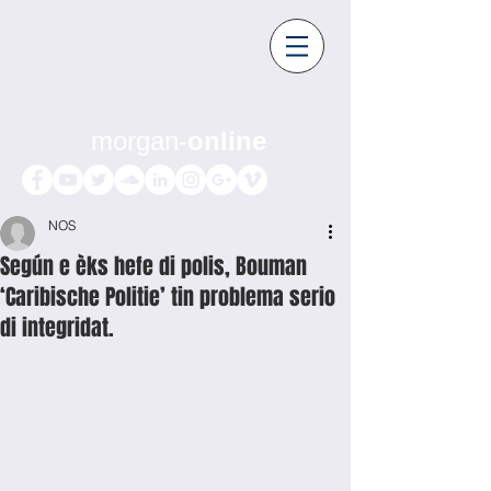
morgan-
online
NOS
Según e èks hefe di polis, Bouman
‘Caribische Politie’ tin problema serio
di integridat.