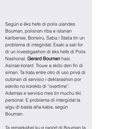
Según e èks hefe di polis ulandes 
Bouman, polisnan riba e islanan 
karibense, Boneiru, Saba i Statia tin un 
problema di integridat. Esaki a sali for 
di un investigashon di èks hefe di Polis 
Nashonal, 
Gerard Bouman
 hasi. 
Asinae korant  Trouw a skibi den fin di 
siman. Ta trata entre otro di uso privá di 
outonan di servisio i deklarashon por 
eskrito no korekto di “overtime”. 
Ademas e servisio mes tin muchu tiki 
personal. E problema di intergidat ta 
algu di basta aña kaba, según 
Bouman.
Ta remarkabel ku e rapòrt di Bouman ta 