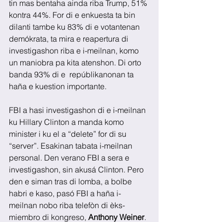
tin mas bentaha ainda riba Trump, 51% 
kontra 44%. For di e enkuesta ta bin 
dilanti tambe ku 83% di e votantenan 
demókrata, ta mira e reapertura di 
investigashon riba e i-meilnan, komo 
un maniobra pa kita atenshon. Di orto 
banda 93% di e  repúblikanonan ta 
haña e kuestion importante.
FBI a hasi investigashon di e i-meilnan 
ku Hillary Clinton a manda komo 
minister i ku el a “delete” for di su 
“server”. Esakinan tabata i-meilnan 
personal. Den verano FBI a sera e 
investigashon, sin akusá Clinton. Pero 
den e siman tras di lomba, a bolbe 
habri e kaso, pasó FBI a haña i-
meilnan nobo riba telefòn di èks-
miembro di kongreso, 
Anthony Weiner
. 