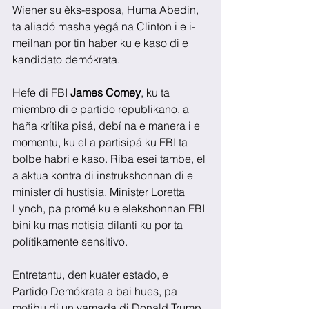
Wiener su èks-esposa, Huma Abedin, 
ta aliadó masha yegá na Clinton i e i-
meilnan por tin haber ku e kaso di e 
kandidato demókrata.
Hefe di FBI 
James Comey
, ku ta 
miembro di e partido republikano, a 
haña krítika pisá, debí na e manera i e 
momentu, ku el a partisipá ku FBI ta 
bolbe habri e kaso. Riba esei tambe, el 
a aktua kontra di instrukshonnan di e 
minister di hustisia. Minister Loretta 
Lynch, pa promé ku e elekshonnan FBI 
bini ku mas notisia dilanti ku por ta 
polítikamente sensitivo.
Entretantu, den kuater estado, e 
Partido Demókrata a bai hues, pa 
motibu di un yamada di Donald Trump 