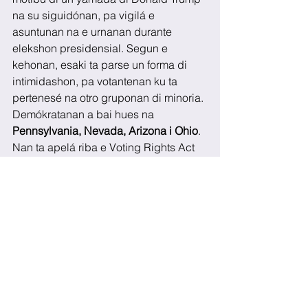
na su siguidónan, pa vigilá e 
asuntunan na e urnanan durante 
elekshon presidensial. Segun e 
kehonan, esaki ta parse un forma di 
intimidashon, pa votantenan ku ta 
pertenesé na otro gruponan di minoria. 
Demókratanan a bai hues na 
Pennsylvania, Nevada, Arizona i Ohio
. 
Nan ta apelá riba e Voting Rights Act 
di 1965, ku a keda lantá kontra Ku Klux 
Klan. Donald Trump di su banda ta 
pretendé ku a manipulá e 
elekshonnan, pa yuda Hillary Clinton 
gana. Djamars dia ocho di novèmber, 
Merka ta vota.