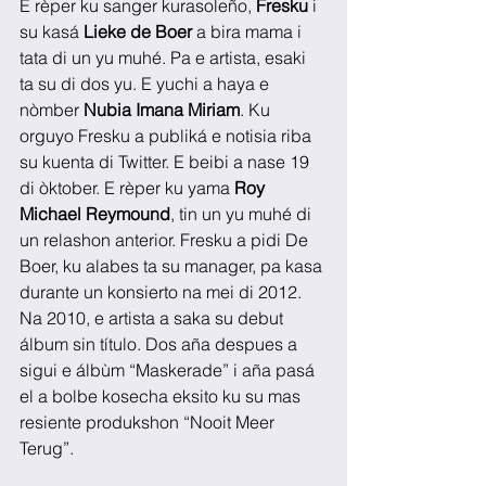
E rèper ku sanger kurasoleño, 
Fresku
 i 
su kasá 
Lieke de Boer
 a bira mama i 
tata di un yu muhé. Pa e artista, esaki 
ta su di dos yu. E yuchi a haya e 
nòmber 
Nubia Imana Miriam
. Ku 
orguyo Fresku a publiká e notisia riba 
su kuenta di Twitter. E beibi a nase 19 
di òktober. E rèper ku yama 
Roy 
Michael Reymound
, tin un yu muhé di 
un relashon anterior. Fresku a pidi De 
Boer, ku alabes ta su manager, pa kasa 
durante un konsierto na mei di 2012. 
Na 2010, e artista a saka su debut 
álbum sin título. Dos aña despues a 
sigui e álbùm “Maskerade” i aña pasá 
el a bolbe kosecha eksito ku su mas 
resiente produkshon “Nooit Meer 
Terug”.