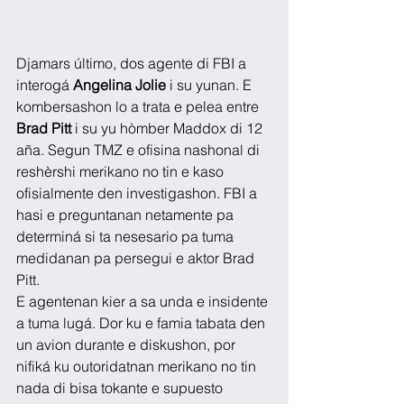
Djamars último, dos agente di FBI a 
interogá 
Angelina Jolie
 i su yunan. E 
kombersashon lo a trata e pelea entre 
Brad Pitt
 i su yu hòmber Maddox di 12 
aña. Segun TMZ e ofisina nashonal di 
reshèrshi merikano no tin e kaso 
ofisialmente den investigashon. FBI a 
hasi e preguntanan netamente pa 
determiná si ta nesesario pa tuma 
medidanan pa persegui e aktor Brad 
Pitt.
E agentenan kier a sa unda e insidente 
a tuma lugá. Dor ku e famia tabata den 
un avion durante e diskushon, por 
nifiká ku outoridatnan merikano no tin 
nada di bisa tokante e supuesto 