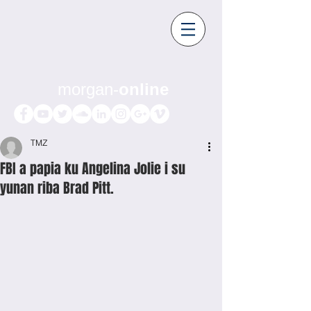
morgan-
online
TMZ
FBI a papia ku Angelina Jolie i su
yunan riba Brad Pitt.