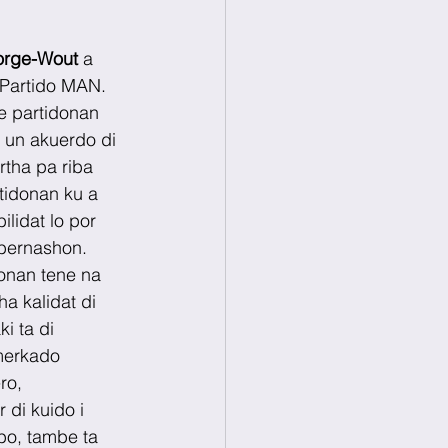
orge-Wout
 a 
 Partido MAN. 
e partidonan 
 un akuerdo di 
ertha pa riba 
rtidonan ku a 
ilidat lo por 
bernashon. 
onan tene na 
a kalidat di 
 ta di 
merkado 
ro, 
 di kuido i 
bo, tambe ta 