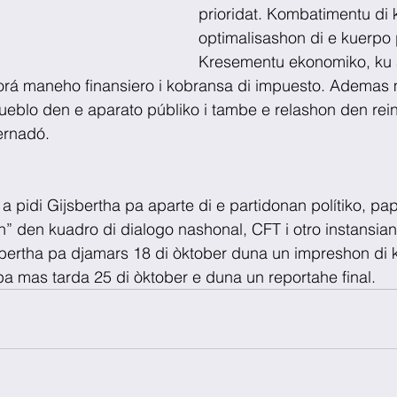
prioridat. Kombatimentu di k
optimalisashon di e kuerpo p
Kresementu ekonomiko, ku 
horá maneho finansiero i kobransa di impuesto. Ademas 
pueblo den e aparato públiko i tambe e relashon den rei
ernadó.
pidi Gijsbertha pa aparte di e partidonan polítiko, pa
n” den kuadro di dialogo nashonal, CFT i otro instansian
bertha pa djamars 18 di òktober duna un impreshon di 
pa mas tarda 25 di òktober e duna un reportahe final.