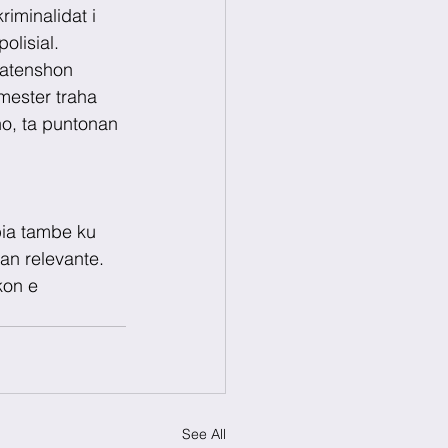
riminalidat i 
olisial. 
atenshon 
mester traha 
no, ta puntonan 
pia tambe ku 
an relevante. 
kon e 
See All