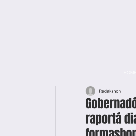
HOM
Redakshon
Gobernadó
raportá di
formashon