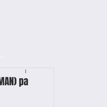
TO
(MAN) pa