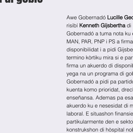
Awe Gobernadó 
Lucille Ge
risibí 
Kenneth Gijsbertha
 di
Gobernadó a tuma nota ku 
MAN, PAR, PNP i PS a firma
disponibilidat i a pidi Gijsb
termino kòrtiku mira si e pa
firma un akuerdo di disponib
yega na un programa di go
Gobernadó a pidi pa partid
kuenta komo prioridat, drech
enseñansa. Ademas pa esaki
akuerdo ku e nesesidat di 
laboral. E situashon finansie
partikularmente den e sektor
konstrukshon di hòspital no