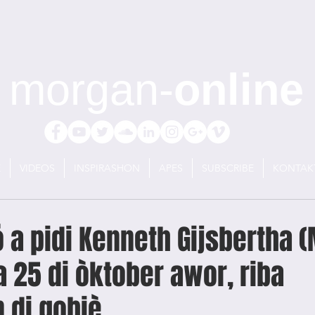
morgan-
online
E
VIDEOS
INSPIRASHON
APES
SUBSCRIBE
KONTAK
 a pidi Kenneth Gijsbertha 
a 25 di òktober awor, riba
 di gobiè