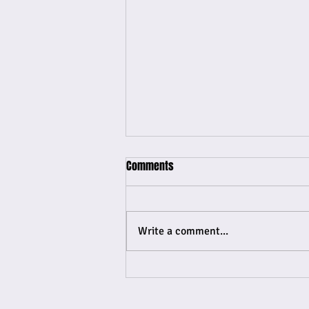
Comments
Write a comment...
Tidal lo saka album nobo di
Prince.