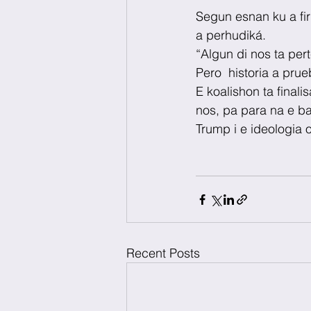
Segun esnan ku a fir
a perhudiká. 
“Algun di nos ta per
Pero  historia a prue
E koalishon ta final
nos, pa para na e ba
Trump i e ideologia 
Recent Posts