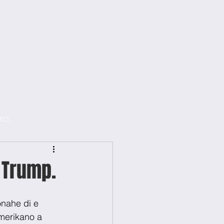
TO
 Trump.
nahe di e 
 merikano a 