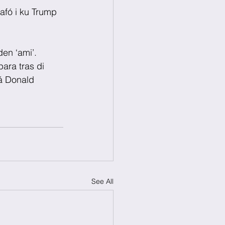
afó i ku Trump 
den ‘ami’.
ara tras di 
tá Donald 
See All