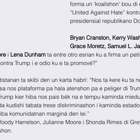
forma un ‘koalishon’ bou di
“United Against Hate” kontr
presidensial republikano D
Bryan Cranston, Kerry Wash
Grace Moretz, Samuel L. Ja
re 
i 
Lena Dunham 
ta entre otro esnan ku a firma un pet
 kontra Trump i e odio ku e ta promové?”
istanan ta skibi den un karta habrí: “Nos ta kere ku ta n
usa nos plataforma pa hala atenshon pa e peliger di Tr
Trump kier hiba nos pais bèk na e tempu kaminda miedu
a kudishi tabata trese diskriminashon i kaminda estado
riba komunidatnan marginá den lei.”
 Woody Harrelson, Julianne Moore i Shonda Rimes di Gre
shon.