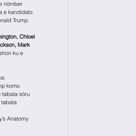
 e nòmber 
a e kandidato 
onald Trump.
ington, Chloei 
ckson, Mark 
ishon ku e 
os 
ump komo 
 tabata sòru 
 tabata 
y’s Anatomy 