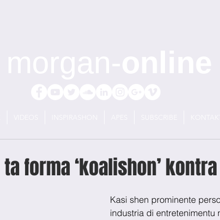
morgan-
online
E
VIDEOS
INSPIRASHON
APES
SUBSCRIBE
KONTAK
ta forma ‘koalishon’ kontra
Kasi shen prominente perso
industria di entretenimentu