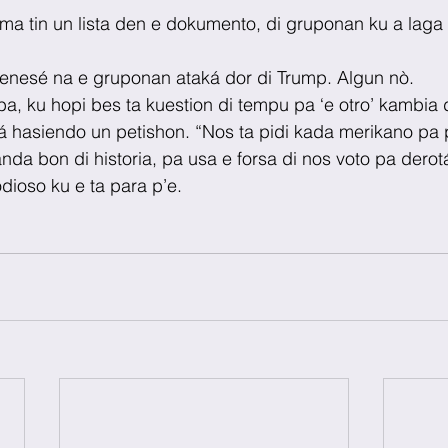
ma tin un lista den e dokumento, di gruponan ku a laga 
tenesé na e gruponan ataká dor di Trump. Algun nò.
ba, ku hopi bes ta kuestion di tempu pa ‘e otro’ kambia 
isá hasiendo un petishon. “Nos ta pidi kada merikano pa p
nda bon di historia, pa usa e forsa di nos voto pa dero
odioso ku e ta para p’e.