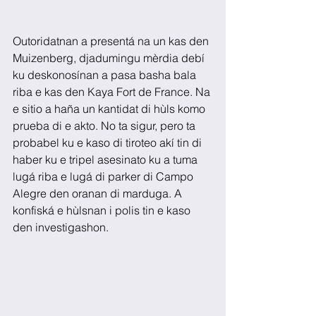
Outoridatnan a presentá na un kas den 
Muizenberg, djadumingu mèrdia debí 
ku deskonosínan a pasa basha bala 
riba e kas den Kaya Fort de France. Na 
e sitio a haña un kantidat di hùls komo 
prueba di e akto. No ta sigur, pero ta 
probabel ku e kaso di tiroteo akí tin di 
haber ku e tripel asesinato ku a tuma 
lugá riba e lugá di parker di Campo 
Alegre den oranan di marduga. A 
konfiská e hùlsnan i polis tin e kaso 
den investigashon.