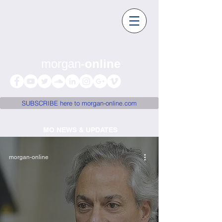
morgan-
online
SUBSCRIBE here to morgan-online.com
MO NEWS & UPDATES
morgan-online