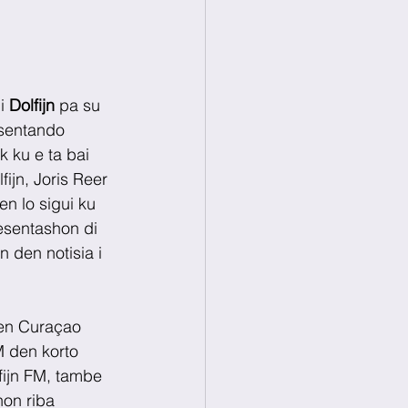
i
 Dolfijn 
pa su 
sentando 
 ku e ta bai 
ijn, Joris Reer 
n lo sigui ku 
esentashon di 
 den notisia i 
den Curaçao 
M den korto 
fijn FM, tambe 
on riba 