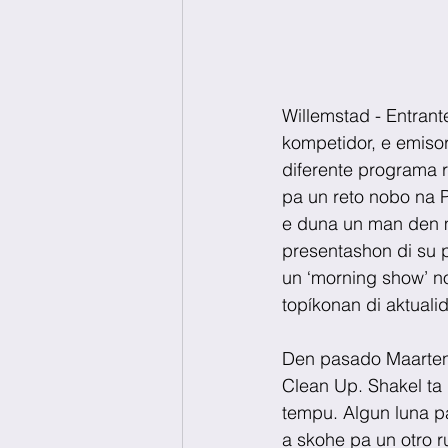
Willemstad - Entrante
kompetidor, e emiso
diferente programa r
pa un reto nobo na P
e duna un man den ma
presentashon di su 
un ‘morning show’ n
topíkonan di aktualid
Den pasado Maarten a
Clean Up. Shakel ta 
tempu. Algun luna pa
a skohe pa un otro r