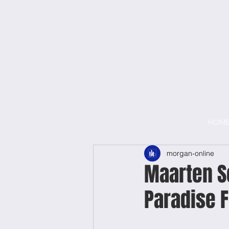
HOM
morgan-online
Maarten Sc
Paradise 