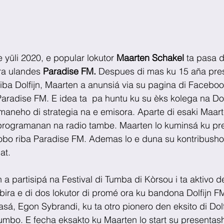
 yüli 2020, e popular lokutor 
Maarten Schakel
 ta pasa d
ra ulandes 
Paradise FM. 
Despues di mas ku 15 aña pre
iba Dolfijn, Maarten a anunsiá via su pagina di Facebook
aradise FM. E idea ta  pa huntu ku su èks kolega na Dolf
neho di strategia na e emisora. Aparte di esaki Maarte
programanan na radio tambe. Maarten lo kuminsá ku pr
obo riba Paradise FM. Ademas lo e duna su kontribushon
at. 
 partisipá na Festival di Tumba di Kòrsou i ta aktivo 
bira e di dos lokutor di promé ora ku bandona Dolfijn F
sá, Egon Sybrandi, ku ta otro pionero den eksito di Dol
umbo. E fecha eksakto ku Maarten lo start su presentash