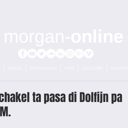
morgan-
online
E
VIDEOS
INSPIRASHON
APES
SUBSCRIBE
KONTAK
hakel ta pasa di Dolfijn pa
FM.