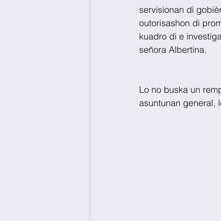
servisionan di gobiè
outorisashon di prom
kuadro di e investig
señora Albertina.
Lo no buska un rempl
asuntunan general, l