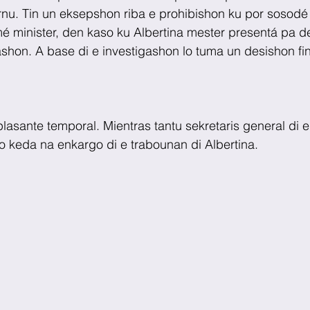
rnu. Tin un eksepshon riba e prohibishon ku por sosodé
é minister, den kaso ku Albertina mester presentá pa d
ashon. A base di e investigashon lo tuma un desishon fin
asante temporal. Mientras tantu sekretaris general di e 
o keda na enkargo di e trabounan di Albertina.  