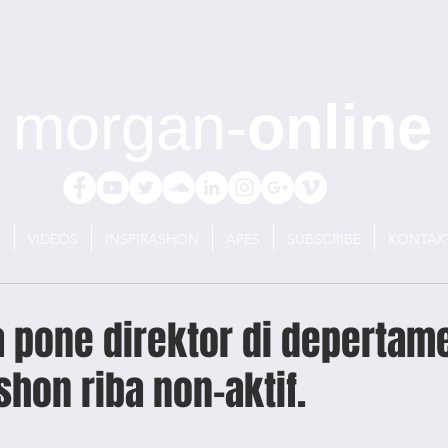
morgan-
online
E
VIDEOS
INSPIRASHON
APES
SUBSCRIBE
KONTAK
 pone direktor di depertame
hon riba non-aktif.