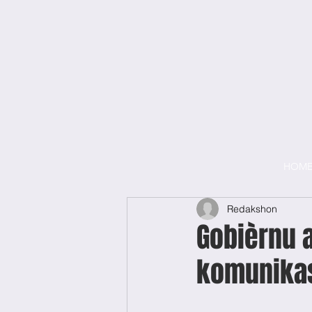
HOM
Redakshon
Gobièrnu a
komunikas