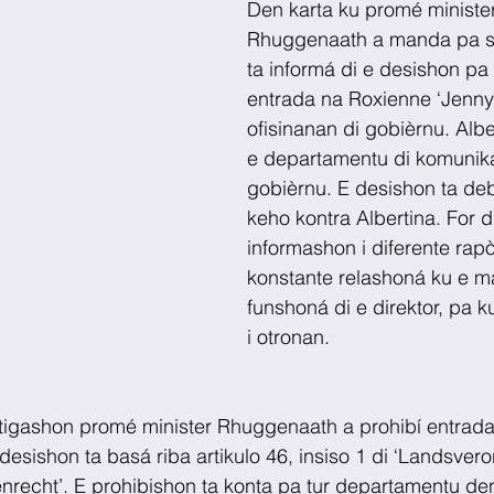
Den karta ku promé ministe
Rhuggenaath a manda pa su 
ta informá di e desishon pa 
entrada na Roxienne ‘Jenny’
ofisinanan di gobièrnu. Alber
e departamentu di komunik
gobièrnu. E desishon ta deb
keho kontra Albertina. For di
informashon i diferente rapò
konstante relashoná ku e m
funshoná di e direktor, pa 
i otronan.
stigashon promé minister Rhuggenaath a prohibí entrada 
 desishon ta basá riba artikulo 46, insiso 1 di ‘Landsver
recht’. E prohibishon ta konta pa tur departamentu den F