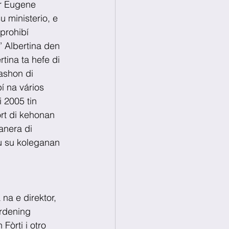
r Eugene 
ministerio, e 
prohibí 
 Albertina den 
tina ta hefe di 
ashon di 
í na vários 
 2005 tin 
rt di kehonan 
anera di 
ku su koleganan 
na e direktor, 
ordening 
òrti i otro 