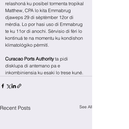
relashoná ku posibel tormenta tropikal 
Matthew, CPA lo kita Emmabrug 
djaweps 29 di sèptèmber 12or di 
mèrdia. Lo por hasi uso di Emmabrug 
te ku 11or di anochi. Sèrvisio di fèri lo 
kontinuá te na momentu ku kondishon 
klimatológiko pèrmití.
Curacao Ports Authority
 ta pidi 
disklupa di antemano pa e 
inkombiniensia ku esaki lo trese kuné.
See All
Recent Posts