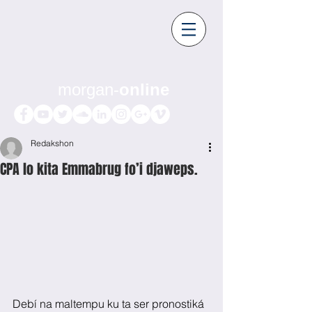
morgan-
online
Redakshon
CPA lo kita Emmabrug fo’i djaweps.
Debí na maltempu ku ta ser pronostiká 