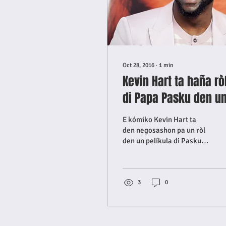
Oct 28, 2016
∙
1
min
Kevin Hart ta haña rò
di Papa Pasku den u
pelíkula di Disney.
E kómiko Kevin Hart ta
den negosashon pa un ròl
den un pelíkula di Pasku
ku Disney ta desaroyando.
Segune revista Variety,
Hart lo ta e...
3
0