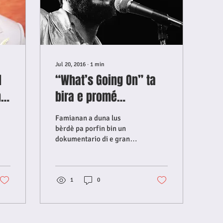
Jul 20, 2016
∙
1
min
l
“What’s Going On” ta
n
bira e promé
dokumentario outorisá
Famianan a duna lus
di Marvin Gaye.
bèrdè pa porfin bin un
dokumentario di e gran
kantante Marvin Gaye. E
dokumentario lo ta rondó
di kreashon dje álbum...
1
0