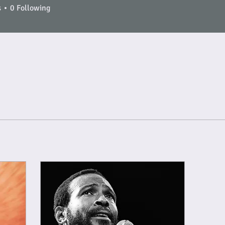
s
0
Following