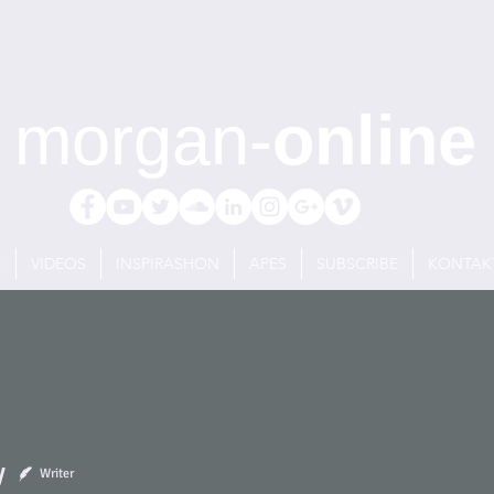
morgan-
online
E
VIDEOS
INSPIRASHON
APES
SUBSCRIBE
KONTAK
y
Writer