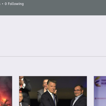
s
0
Following