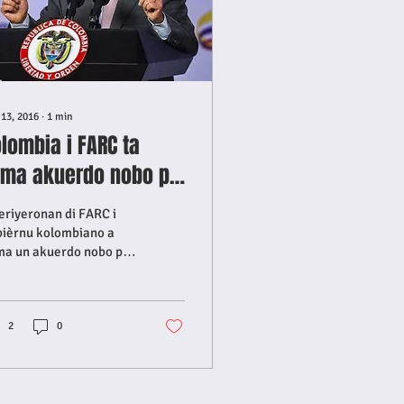
 13, 2016
∙
1
min
lombia i FARC ta
irma akuerdo nobo pa
ga na pas.
eriyeronan di FARC i
bièrnu kolombiano a
ma un akuerdo nobo pa
a na pas. Den un
erèdum ku a tuma lugá
omenos seis siman...
2
0