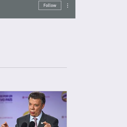
More actions
Follow