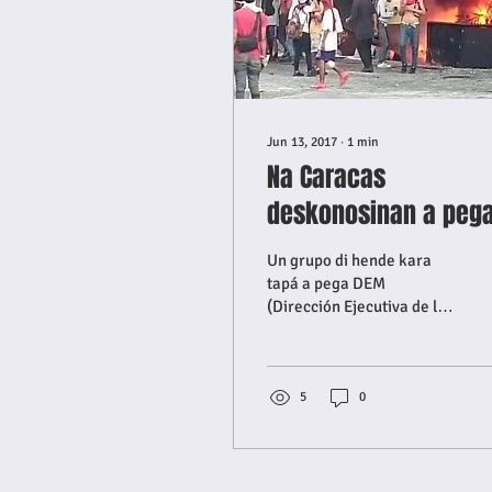
Jun 13, 2017
∙
1
min
Na Caracas
deskonosinan a peg
Ofisina di Poder
Un grupo di hende kara
Hudisial na kandela.
tapá a pega DEM
(Dirección Ejecutiva de la
(VIDEO)
Magistratura (DEM) del
Tribunal Supremo de
Venezuela) na kandela.
E...
5
0