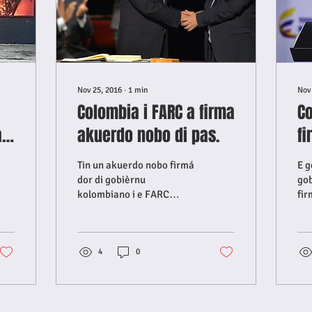
Nov 25, 2016
∙
1
min
Nov
Colombia i FARC a firma
Co
a
akuerdo nobo di pas.
f
ye
Tin un akuerdo nobo firmá
E g
dor di gobièrnu
go
kolombiano i e FARC
fir
(Fuerzas Armadas
yeg
Revolucionarias de
ref
Colombia). Den e
mas
referèndum ku a tuma...
4
0