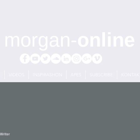
morgan-
online
E
VIDEOS
INSPIRASHON
APES
SUBSCRIBE
KONTAK
Writer