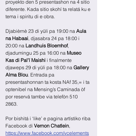
proyekto den 5 presentashon na 4 sitio 
diferente. Kada sitio skohí ta relatá ku e 
tema i spiritu di e obra.
Djabièrnè 23 di yüli pa 19:00 na 
Aula 
na Habaai
, djasabra 24 pa 18:00 i 
20:00 na 
Landhuis Bloemhof
, 
djadumingu 25 pa 16:00 na 
Museo 
Kas di Pal’í Maishi
 i finalmente 
djaweps 29 di yüli pa 18:00 na 
Gallery 
Alma Blou
. Entrada pa 
presentashonnan ta kosta NAf 35,= i ta 
optenibel na Mensing’s Caminada òf 
por reservá tambe via telefòn 510 
2863. 
Por bishitá i ‘like’ e pagina artístiko riba 
Facebook di 
Vernon Chatlein
, 
https://www.facebook.com/vcelements