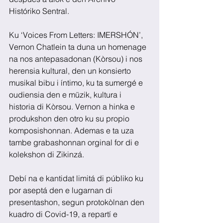
Históriko Sentral. 
Ku ‘Voices From Letters: IMERSHÓN’, 
Vernon Chatlein ta duna un homenage 
na nos antepasadonan (Kòrsou) i nos 
herensia kultural, den un konsierto 
musikal bibu i íntimo, ku ta sumergé e 
oudiensia den e müzik, kultura i 
historia di Kòrsou. Vernon a hinka e 
produkshon den otro ku su propio 
komposishonnan. Ademas e ta uza 
tambe grabashonnan orginal for di e 
kolekshon di Zikinzá.
Debí na e kantidat limitá di públiko ku 
por aseptá den e lugarnan di 
presentashon, segun protokòlnan den 
kuadro di Covid-19, a repartí e 