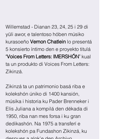
Willemstad - Dianan 23, 24, 25 i 29 di 
yüli awor, e talentoso hóben músiko 
kurasoeño 
Vernon Chatlein
 lo presentá 
5 konsierto íntimo den e proyekto titulá 
‘Voices From Letters: IMERSHÓN’
 kual 
ta un produkto di Voices From Letters: 
Zikinzá. 
Zikinzá ta un patrimonio basá riba e 
kolekshón úniko di 1400 kansión, 
músika i historia ku Pader Brenneker i 
Elis Juliana a kompilá den dékada di 
1950, riba nan mes forsa i ku gran 
dedikashón. Na 1975 a transferí e 
kolekshón pa Fundashon Zikinzá, ku 
despues a alok’e den Archivo 