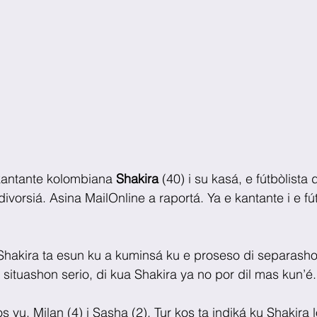
kantante kolombiana 
Shakira 
(40) i su kasá, e fútbòlista 
 divorsiá. Asina MailOnline a raportá. Ya e kantante i e fút
hakira ta esun ku a kuminsá ku e proseso di separash
 situashon serio, di kua Shakira ya no por dil mas kun’é.
os yu, Milan (4) i Sasha (2). Tur kos ta indiká ku Shakira 