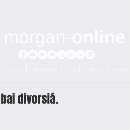
morgan-
online
E
VIDEOS
INSPIRASHON
APES
SUBSCRIBE
KONTAK
 bai divorsiá.