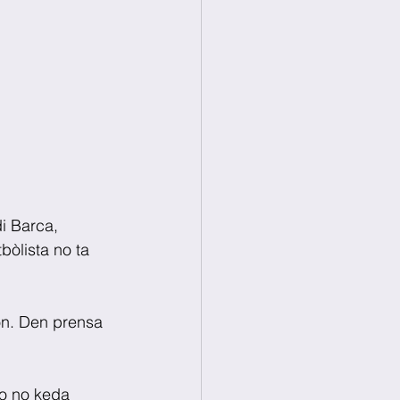
di Barca,
bòlista no ta 
on. Den prensa 
 
lo no keda 