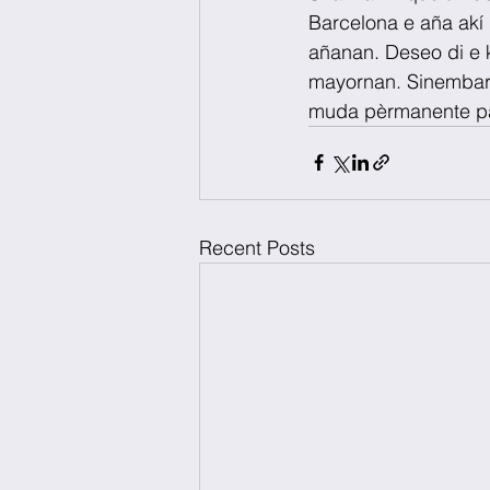
Barcelona e aña akí 
añanan. Deseo di e k
mayornan. Sinembarg
muda pèrmanente pa
Recent Posts