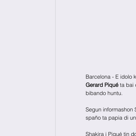
Barcelona - E idolo 
Gerard Piqué 
ta bai
bibando huntu. 
Segun informashon S
spaño ta papia di un
Shakira i Piqué tin d