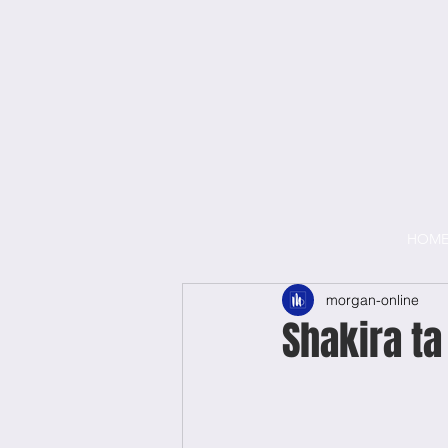
HOM
morgan-online
Shakira ta