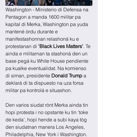
Washington - Ministerio di Defensa na 
Pentagon a manda 1600 militar pa 
kapital di Merka, Washington pa yuda 
mantené òrdu durante e 
manifestashonnan relashoná ku e 
protestanan di 
‘Black Lives Matters’
. Te 
ainda e militarnan ta stashoná den un 
base pegá ku White House pendiente 
pa kualke eventualidat. Na komienso 
di siman, presidente 
Donald Trump
 a 
deklará di ta dispuesto na uza forsa 
militar pa kontrolá e situashon. 
Den varios siudat rònt Merka ainda tin 
hopi protesta i no opstante ku tin ‘toke 
de keda’, hopi hende a subi kaya tòg 
den siudatnan manera Los Angeles, 
Philadelphia, New York i Washington. 