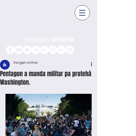
morgan-
online
morgan-online
Pentagon a manda militar pa protehá
Washington.