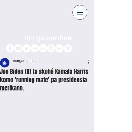
morgan-
online
morgan-online
Joe Biden (D) ta skohé Kamala Harris
komo ‘running mate’ pa presidensia
merikano.