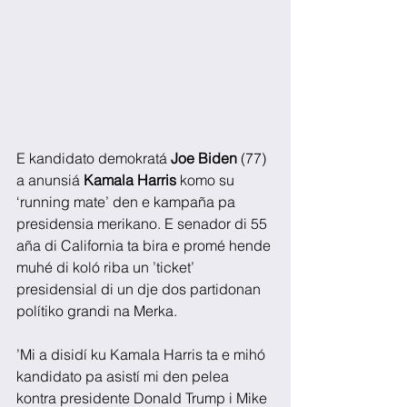
E kandidato demokratá 
Joe Biden
 (77) 
a anunsiá 
Kamala Harris
 komo su 
‘running mate’ den e kampaña pa 
presidensia merikano. E senador di 55 
aña di California ta bira e promé hende 
muhé di koló riba un ’ticket’ 
presidensial di un dje dos partidonan 
polítiko grandi na Merka.
’Mi a disidí ku Kamala Harris ta e mihó 
kandidato pa asistí mi den pelea 
kontra presidente Donald Trump i Mike 