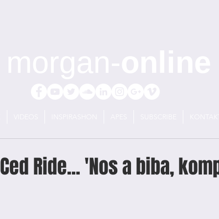
morgan-
online
E
VIDEOS
INSPIRASHON
APES
SUBSCRIBE
KONTAK
Ced Ride... 'Nos a biba, komp