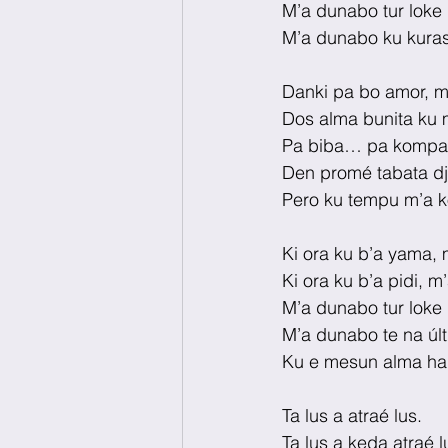
M’a dunabo tur loke m
M’a dunabo ku kuras
Danki pa bo amor, m
Dos alma bunita ku m
Pa biba… pa kompar
Den promé tabata dj
Pero ku tempu m’a k
Ki ora ku b’a yama, m
Ki ora ku b’a pidi, 
M’a dunabo tur loke m
M’a dunabo te na ú
Ku e mesun alma ha
Ta lus a atraé lus.
Ta lus a keda atraé l