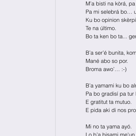
M’a bisti na kòrá, pa
Pa mi selebrá bo… u
Ku bo opinion skèrpi
Te na último.
Bo ta ken bo ta... ge
B’a ser’é bunita, ko
Mané abo so por.
Broma awo’… :-)
B’a yamami ku bo a
Pa bo gradisí pa tur
E gratitut ta mutuo.
E pida aki di nos pr
Mi no ta yama ayó.
Lo b’a bisami me'un 