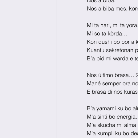
Nos a biba. 
Nos a biba mes, ko
Mi ta hari, mi ta yora
Mi so ta kòrda…
Kon dushi bo por a 
Kuantu sekretonan p
B’a pidimi warda e 
Nos último brasa… 2
Mané semper ora n
E brasa di nos kura
B’a yamami ku bo a
M’a sinti bo energia
M’a skucha mi alma i
M’a kumpli ku bo de