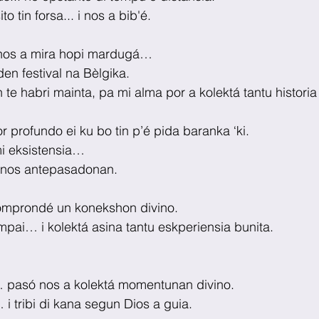
o tin forsa... i nos a bib'é.
 nos a mira hopi mardugá…
en festival na Bèlgika.
 te habri mainta, pa mi alma por a kolektá tantu historia
r profundo ei ku bo tin p’é pida baranka ‘ki.
mi eksistensia…
i nos antepasadonan. 
komprondé un konekshon divino.
ompai… i kolektá asina tantu eskperiensia bunita.
 pasó nos a kolektá momentunan divino.
 tribi di kana segun Dios a guia.