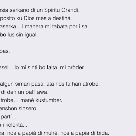
ia serkano di un Spiritu Grandi.
posito ku Dios mes a destiná.
serka... i manera mi tabata por i sa...
bo lus sin igual.
 pas.
ei... lo mi sinti bo falta, mi bròder. 
algun siman pasá, ata nos ta hari atrobe.
di den un pal’í awa.
 atrobe… mané kustumber.
enshon sinsero.
artí...
i kolektá...
ika, nos a papiá di muhé, nos a papia di bida.