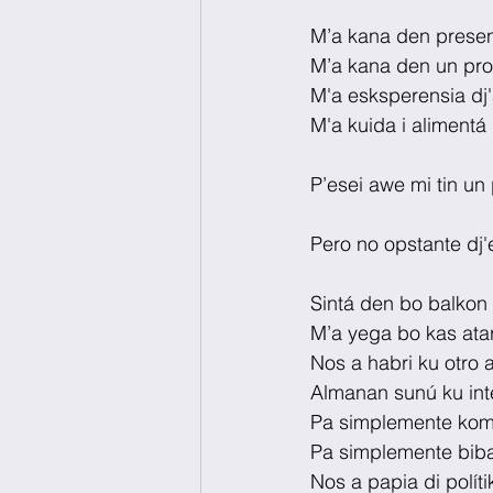
M’a kana den presens
M’a kana den un pro
M'a esksperensia dj'a
M'a kuida i alimentá 
P’esei awe mi tin un
Pero no opstante dj'es
Sintá den bo balkon 
M’a yega bo kas atar
Nos a habri ku otro
Almanan sunú ku int
Pa simplemente komp
Pa simplemente biba 
Nos a papia di polít