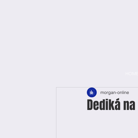
HOM
morgan-online
Dediká na 