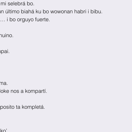
 mi selebrá bo.
n último biahá ku bo wowonan habri i bibu.
… i bo orguyo fuerte. 
nuino.
mpai.
lma.
 loke nos a kompartí.
oposito ta kompletá.
ko’.