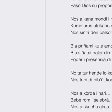
Pasó Dios su proposit
Nos a kana mondi i
Kome aros afrikano d
Nos sintá den balkon
B’a priñami ku e amo
B’a siñami balor di 
Poder i presensia d
No ta tur hende lo 
Nos tribi di bib’é, k
Nos a kòrda i hari… 
Bebe ròm i selebrá…
Nos a skucha alma… i