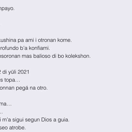
mpayo.
.
kushina pa ami i otronan kome.
rofundo b’a konfiami.
tesoronan mas balioso di bo kolekshon.
 di yüli 2021
os topa… 
sonnan pegá na otro.
lma… 
… 
 m’a sigui segun Dios a guia.
seo atrobe.