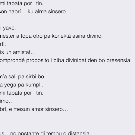
i tabata por i tin.
on habrí… ku alma sinsero.
i yave.
ester a topa otro pa konektá asina divino.
tí.
is un amistat… 
omprondé proposito i biba divinidat den bo presensia.
’a sali pa sirbi bo.
m’a yega pa kumpli.
i tabata por i tin.
ltimo…
brí, e mesun amor sinsero…
us... no opstante di tempu o distansia.