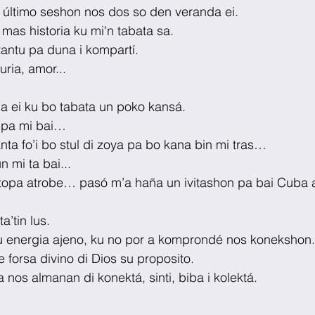
último seshon nos dos so den veranda ei.
 mas historia ku mi'n tabata sa.
tantu pa duna i kompartí.
ria, amor...
dia ei ku bo tabata un poko kansá.
e pa mi bai… 
nta fo’i bo stul di zoya pa bo kana bin mi tras… 
 mi ta bai...
u topa atrobe… pasó m’a haña un ivitashon pa bai Cuba 
a’tin lus.
tu energia ajeno, ku no por a komprondé nos konekshon.
 forsa divino di Dios su proposito.
 nos almanan di konektá, sinti, biba i kolektá.