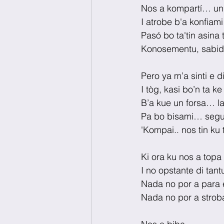
Nos a kompartí… un 
I atrobe b'a konfiami
Pasó bo ta'tin asina 
Konosementu, sabidu
Pero ya m’a sinti e 
I tòg, kasi bo’n ta k
B’a kue un forsa… la
Pa bo bisami… segun
'Kompai.. nos tin k
Ki ora ku nos a topa t
I no opstante di tan
Nada no por a para e
Nada no por a stroba