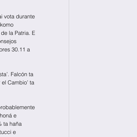
i vota durante 
o komo 
e la Patria. E 
onsejos 
tores 30.11 a 
ta’. Falcón ta 
 el Cambio’ ta 
 probablemente 
shoná e 
 ta haña 
tucci e 