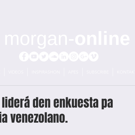
morgan-
online
E
VIDEOS
INSPIRASHON
APES
SUBSCRIBE
KONTAK
 liderá den enkuesta pa
ia venezolano.