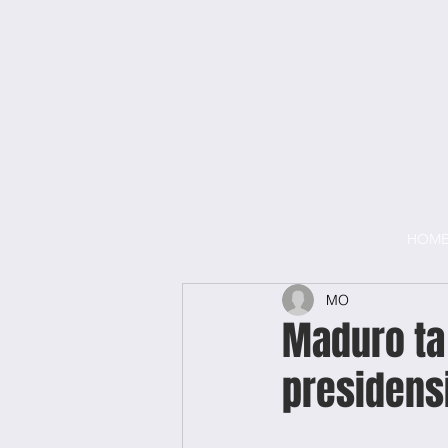
HOM
MO
Maduro ta
presidens