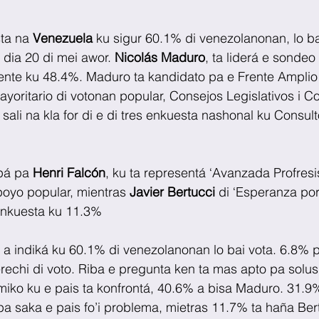
ta na 
Venezuela
 ku sigur 60.1% di venezolanonan, lo ba
dia 20 di mei awor. 
Nicolás Maduro
, ta liderá e sonde
nte ku 48.4%. Maduro ta kandidato pa e Frente Amplio d
ayoritario di votonan popular, Consejos Legislativos i C
sali na kla for di e di tres enkuesta nashonal ku Consul
pá pa 
Henri Falcón
, ku ta representá ‘Avanzada Profresis
oyo popular, mientras 
Javier Bertucci 
di ‘Esperanza por
 enkuesta ku 11.3%
 a indiká ku 60.1% di venezolanonan lo bai vota. 6.8%
erechi di voto. Riba e pregunta ken ta mas apto pa solu
ko ku e pais ta konfrontá, 40.6% a bisa Maduro. 31.9%
pa saka e pais fo’i problema, mietras 11.7% ta haña Ber