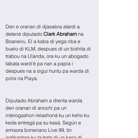
Den e oranan di djasabra atardi a 
detené diputado 
Clark Abraham
 na 
Boaneiru. El a kaba di yega riba e 
buelo di KLM, despues di un bishita di 
trabou na Ulanda, ora ku un abogado 
tabata ward’é pa nan a papia i 
despues na a sigui huntu pa warda di 
polis na Playa.
Diputado Abraham a drenta warda 
den oranan di anochi pa un 
interogashon relashoná ku un keho ku 
keda entregá pa su kasá. Según e 
emisora boneriano Live 99, tin 
indikashon ku ta trata di un kaso di 