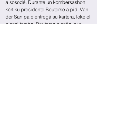
a sosodé. Durante un kombersashon 
kòrtiku presidente Bouterse a pidi Van 
der San pa e entregá su kartera, loke el 
a hasi tambe. Bouterse a haña ku e 
remarkenan di Van der San no tabatin 
un base di bèrdat. No ta konosí ken lo 
bira e susesor di e minister.
See All
Recent Posts