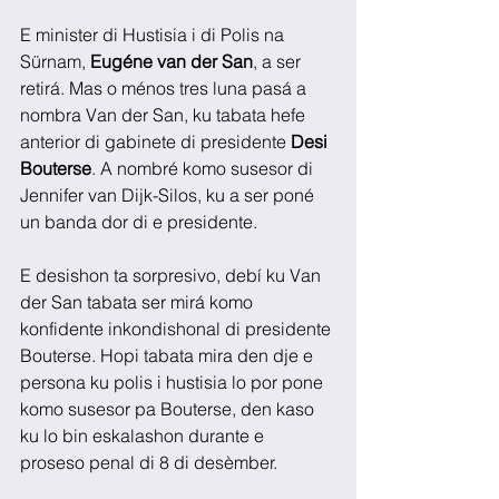
E minister di Hustisia i di Polis na 
Sürnam, 
Eugéne van der San
, a ser 
retirá. Mas o ménos tres luna pasá a 
nombra Van der San, ku tabata hefe 
anterior di gabinete di presidente 
Desi 
Bouterse
. A nombré komo susesor di 
Jennifer van Dijk-Silos, ku a ser poné 
un banda dor di e presidente.
E desishon ta sorpresivo, debí ku Van 
der San tabata ser mirá komo 
konfidente inkondishonal di presidente 
Bouterse. Hopi tabata mira den dje e 
persona ku polis i hustisia lo por pone 
komo susesor pa Bouterse, den kaso 
ku lo bin eskalashon durante e 
proseso penal di 8 di desèmber.