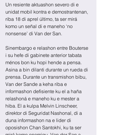
Un resiente aktuashon severo di e 
unidat mobil kontra e demostrantenan, 
riba 18 di aprel último, ta ser mirá 
komo un señal di e maneho ‘no 
nonsense’ di Van der San.
Sinembargo e relashon entre Bouterse 
i su hefe di gabinete anterior tabata 
ménos bon ku hopi hende a pensa. 
Asina a bin dilanti durante un rueda di 
prensa. Durante un transmishon bibu, 
Van der Sande a keha riba e 
informashon defisiente ku el a haña 
relashoná e maneho ku e mester a 
hiba. El a kulpa Melvin Linscheer, 
direktor di Seguridat Nashonal, di a 
duna informashon na e lider di 
oposishon Chan Santokhi, ku ta ser 
mirá komo enemigu. Van der San a 