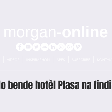
morgan-
online
E
VIDEOS
INSPIRASHON
APES
SUBSCRIBE
KONTAK
lo bende hotèl Plasa na findi