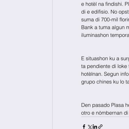
e hotèl na findishi. 
di e edifisio. No op
suma di 700-mil flor
Bank a tuma algun me
iluminashon tempora
E situashon ku a sur
ta pendiente di loke
hotèlnan. Segun info
grupo chines ku lo ta
Den pasado Plasa ho
otro e nòmbernan di