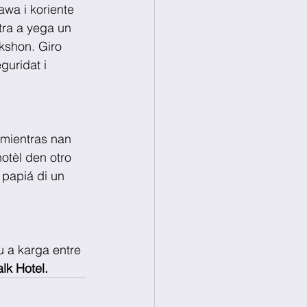
awa i koriente 
tra a yega un 
kshon. Giro 
guridat i 
 mientras nan 
otèl den otro 
 papiá di un 
 a karga entre 
lk Hotel.