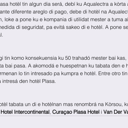
Plasa hotèl tin algun dia será, debí ku Aqualectra a kòrta 
stante diferente areglo di pago, debe di hotèl na Aqualec
in, loke a pone ku e kompania di utilidat mester a tuma a
dida di seguridat, pa evitá sakeo di e hotèl. A pone se
l.
gi tin komo konsekuensia ku 50 trahadó mester bai kas,
 ta bai pasa. A akomodá e huespetnan ku tabata den e h
rmenan lo tin intresado pa kumpra e hotèl. Entre otro tin
 intresá den hotèl Plasa.
tèl tabata un di e hotèlnan mas renombrá na Kòrsou, ku
 
Hotel Intercontinental
, 
Curaçao Plasa Hotel
 i 
Van Der Va