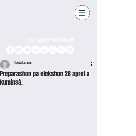
morgan-
online
Redakshon
Preparashon pa elekshon 28 aprel a
kuminsá.