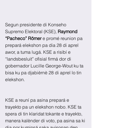
Segun presidente di Konseho 
Supremo Elektoral (KSE), 
Raymond 
“Pacheco” Römer 
e promé reunion pa 
prepará elekshon pa dia 28 di aprel 
awor, a tuma lugá. KSE a risibí e 
“landsbesluit” ofisial firmá dor di 
gobernador Lucille George-Wout ku ta 
bisa ku pa djabièrnè 28 di aprel lo tin 
elekshon.
KSE a reuní pa asina prepará e 
trayekto pa un elekshon nobo. KSE ta 
spera di tin klaridat tokante e trayekto, 
manera kalènder di voto, pa asina sa ki 
dia por kuminsá saka avisonan den 