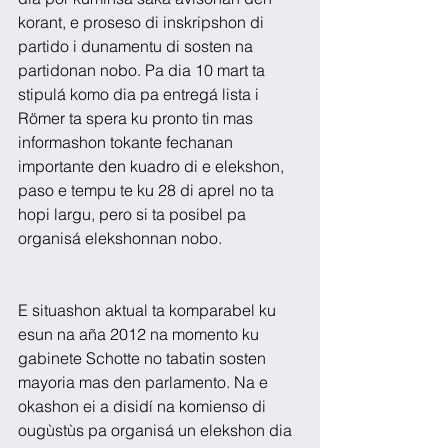
korant, e proseso di inskripshon di 
partido i dunamentu di sosten na 
partidonan nobo. Pa dia 10 mart ta 
stipulá komo dia pa entregá lista i 
Römer ta spera ku pronto tin mas 
informashon tokante fechanan 
importante den kuadro di e elekshon, 
paso e tempu te ku 28 di aprel no ta 
hopi largu, pero si ta posibel pa 
organisá elekshonnan nobo.
E situashon aktual ta komparabel ku 
esun na aña 2012 na momento ku 
gabinete Schotte no tabatin sosten 
mayoria mas den parlamento. Na e 
okashon ei a disidí na komienso di 
ougùstùs pa organisá un elekshon dia 