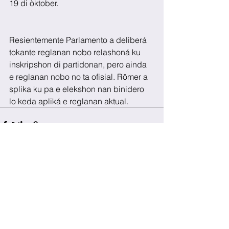
19 di òktober.
Resientemente Parlamento a deliberá 
tokante reglanan nobo relashoná ku 
inskripshon di partidonan, pero ainda 
e reglanan nobo no ta ofisial. Römer a 
splika ku pa e elekshon nan binidero 
lo keda apliká e reglanan aktual.
See All
Recent Posts