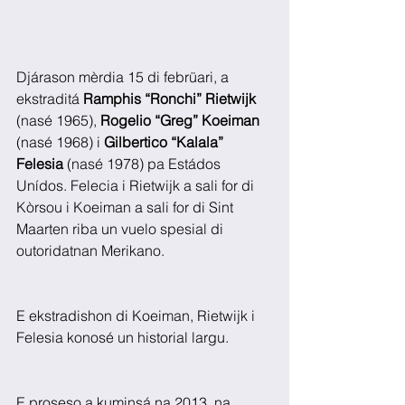
Djárason mèrdia 15 di febrüari, a 
ekstraditá 
Ramphis “Ronchi” Rietwijk
(nasé 1965), 
Rogelio “Greg” Koeiman
(nasé 1968) i 
Gilbertico “Kalala” 
Felesia 
(nasé 1978) pa Estádos 
Unídos. Felecia i Rietwijk a sali for di 
Kòrsou i Koeiman a sali for di Sint 
Maarten riba un vuelo spesial di 
outoridatnan Merikano.
E ekstradishon di Koeiman, Rietwijk i 
Felesia konosé un historial largu.
E proseso a kuminsá na 2013, na 