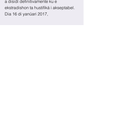
a disidí definitivamente ku e 
ekstradishon ta hustifiká i akseptabel. 
Dia 16 di yanüari 2017,
Gobernadó di Kòrsou i Gobernadó di 
Sint Maarten a tuma e desishon 
definitivo pa konkretisá e ekstradishon.
See All
Recent Posts