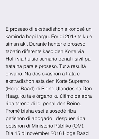
E proseso di ekstradishon a konosé un 
kaminda hopi largu. For di 2013 te ku e 
siman akí. Durante henter e proseso 
tabatin diferente kaso den Korte via 
Hof i via huisio sumario penal i sivil pa 
trata na para e proseso. Tur a resultá 
envano. Na dos okashon a trata e 
ekstradishon asta den Korte Supremo 
(Hoge Raad) di Reino Ulandes na Den 
Haag, ku ta e órgano ku último palabra 
riba tereno di lei penal den Reino. 
Promé biaha esei a sosedé riba 
petishon di abogado i despues riba 
petishon di Ministerio Públiko (OM). 
Dia 15 di novèmber 2016 Hoge Raad 