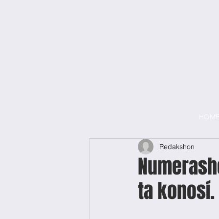
HOM
Redakshon
Numerasho
ta konosí.