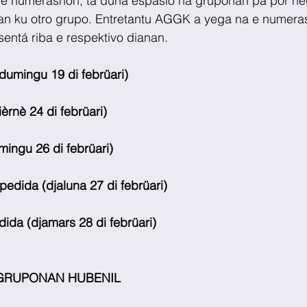
 e numerashon, ta duna espasio na gruponan pa por n
n ku otro grupo. Entretantu AGGK a yega na e numerash
entá riba e respektivo dianan.
dumingu 19 di febrüari)
èrnè 24 di febrüari)
ingu 26 di febrüari)
edida (djaluna 27 di febrüari)
da (djamars 28 di febrüari)
      ORDEN GRUPONAN HUBENIL