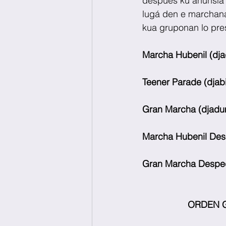
despues ku anunsiá
lugá den e marchana
kua gruponan lo pres
Marcha Hubenil (dja
Teener Parade (djabi
Gran Marcha (djadum
Marcha Hubenil Desp
Gran Marcha Despedi
            