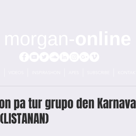
morgan-
online
E
VIDEOS
INSPIRASHON
APES
SUBSCRIBE
KONTAK
n pa tur grupo den Karnava
 (LISTANAN)