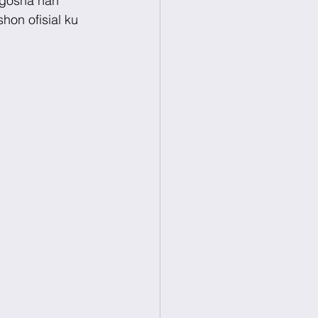
egoshá nan 
on ofisial ku 