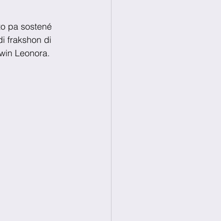
to pa sostené 
i frakshon di 
rwin Leonora.