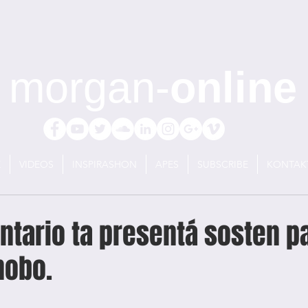
morgan-
online
E
VIDEOS
INSPIRASHON
APES
SUBSCRIBE
KONTAK
ntario ta presentá sosten p
nobo.