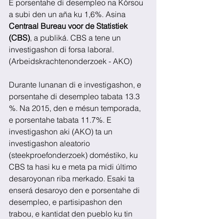
E porsentahe di desempleo na Kòrsou 
a subi den un aña ku 1,6%. Asina 
Centraal Bureau voor de Statistiek 
(CBS)
, a publiká. CBS a tene un 
investigashon di forsa laboral. 
(Arbeidskrachtenonderzoek - AKO) 
Durante lunanan di e investigashon, e 
porsentahe di desempleo tabata 13.3 
%. Na 2015, den e mésun temporada, 
e porsentahe tabata 11.7%. E 
investigashon aki (AKO) ta un 
investigashon aleatorio 
(steekproefonderzoek) doméstiko, ku 
CBS ta hasi ku e meta pa midi último 
desaroyonan riba merkado. Esaki ta 
enserá desaroyo den e porsentahe di 
desempleo, e partisipashon den 
trabou, e kantidat den pueblo ku tin 