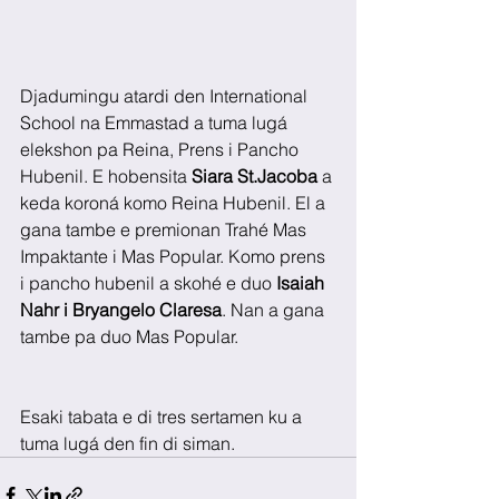
Djadumingu atardi den International 
School na Emmastad a tuma lugá 
elekshon pa Reina, Prens i Pancho 
Hubenil. E hobensita 
Siara St.Jacoba
 a 
keda koroná komo Reina Hubenil. El a 
gana tambe e premionan Trahé Mas 
Impaktante i Mas Popular. Komo prens 
i pancho hubenil a skohé e duo 
Isaiah 
Nahr i Bryangelo Claresa
. Nan a gana 
tambe pa duo Mas Popular.
Esaki tabata e di tres sertamen ku a 
tuma lugá den fin di siman.