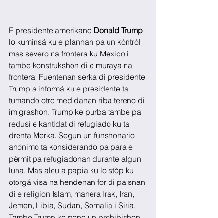
E presidente amerikano 
Donald Trump
lo kuminsá ku e plannan pa un kòntròl 
mas severo na frontera ku Mexico i 
tambe konstrukshon di e muraya na 
frontera. Fuentenan serka di presidente 
Trump a informá ku e presidente ta 
tumando otro medidanan riba tereno di 
imigrashon. Trump ke purba tambe pa 
redusí e kantidat di refugiado ku ta 
drenta Merka. Segun un funshonario 
anónimo ta konsiderando pa para e 
pèrmit pa refugiadonan durante algun 
luna. Mas aleu a papia ku lo stòp ku 
otorgá visa na hendenan for di paisnan 
di e religion Islam, manera Irak, Iran, 
Jemen, Libia, Sudan, Somalia i Siria. 
Tambe Trump ke pone un prohibishon 