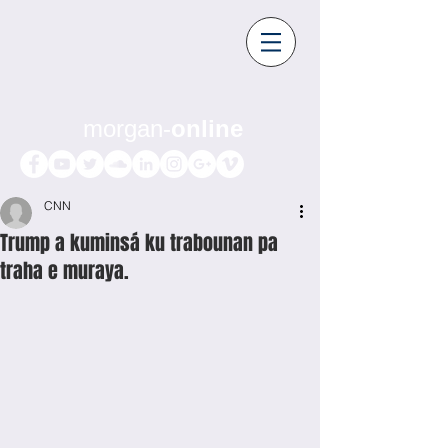
morgan-
online
CNN
Trump a kuminsá ku trabounan pa
traha e muraya.