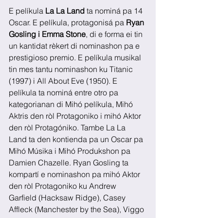
E pelíkula 
La La Land
 ta nominá pa 14 
Oscar. E pelíkula, protagonisá pa 
Ryan 
Gosling i Emma Stone
, di e forma ei tin 
un kantidat rèkert di nominashon pa e 
prestigioso premio. E pelíkula musikal 
tin mes tantu nominashon ku Titanic 
(1997) i All About Eve (1950). E 
pelíkula ta nominá entre otro pa 
kategorianan di Mihó pelíkula, Mihó 
Aktris den ròl Protagoniko i mihó Aktor 
den ròl Protagóniko. Tambe La La 
Land ta den kontienda pa un Oscar pa 
Mihó Músika i Mihó Produkshon pa 
Damien Chazelle. Ryan Gosling ta 
kompartí e nominashon pa mihó Aktor 
den ròl Protagoniko ku Andrew 
Garfield (Hacksaw Ridge), Casey 
Affleck (Manchester by the Sea), Viggo 