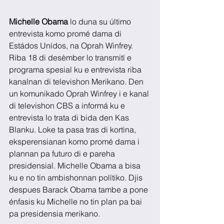
Michelle Obama
 lo duna su último 
entrevista komo promé dama di 
Estádos Unídos, na Oprah Winfrey. 
Riba 18 di desèmber lo transmití e 
programa spesial ku e entrevista riba 
kanalnan di televishon Merikano. Den 
un komunikado Oprah Winfrey i e kanal 
di televishon CBS a informá ku e 
entrevista lo trata di bida den Kas 
Blanku. Loke ta pasa tras di kortina, 
eksperensianan komo promé dama i 
plannan pa futuro di e pareha 
presidensial. Michelle Obama a bisa 
ku e no tin ambishonnan polítiko. Djis 
despues Barack Obama tambe a pone 
énfasis ku Michelle no tin plan pa bai 
pa presidensia merikano.