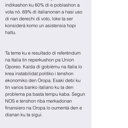
indikashon ku 60% di e poblashon a 
vota nò. 69% di italianonan a hasi uso 
di nan derechi di voto, loke ta ser 
konsiderá komo un asistensia hopi 
haltu.
Ta teme ku e resultado di referèndum 
na Italia tin reperkushon pa Union 
Oporeo. Kaida di gobièrnu na Italia lo 
krea instabilidat politiko i tenshon 
ekonomiko den Oropa. Esaki debí ku 
tin varios banko italiano ku ta den 
problema pa basta tempu kaba. Segun 
NOS e tenshon riba merkadonan 
finansiero na Oropa lo oumentá den e 
dianan ku ta sigui.