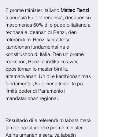
E promé minister italiano 
Matteo Renzi
a anunsiá ku e lo renunsiá, despues ku 
masomenos 60% di e pueblo italiano a 
rechasá e ideanan di Renzi, den 
referèndum. Renzi kier a trese 
kambionan fundamental na e 
konstitushon di Italia. Den un promé 
reakshon, Renzi a indiká ku awor 
opositornan lo mester bini ku 
alternativanan. Un di e kambionan mas 
fundamental, ku e kier a trese, ta pa 
limitá poder di Parlamento i 
mandatarionan regional.
Resultado di e refèrendum tabata mará 
tambe na futuro di e promé minister. 
Asina urnanan a sera, ya tabatin 