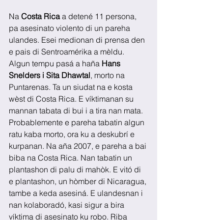
Na 
Costa Rica
 a detené 11 persona, 
pa asesinato violento di un pareha 
ulandes. Esei medionan di prensa den 
e pais di Sentroamérika a mèldu. 
Algun tempu pasá a haña 
Hans 
Snelders i Sita Dhawtal
, morto na 
Puntarenas. Ta un siudat na e kosta 
wèst di Costa Rica. E víktimanan su 
mannan tabata di bui i a tira nan mata. 
Probablemente e pareha tabatin algun 
ratu kaba morto, ora ku a deskubrí e 
kurpanan. Na aña 2007, e pareha a bai 
biba na Costa Rica. Nan tabatin un 
plantashon di palu di mahòk. E vitó di 
e plantashon, un hòmber di Nicaragua, 
tambe a keda asesiná. E ulandesnan i 
nan kolaboradó, kasi sigur a bira 
víktima di asesinato ku robo. Riba 