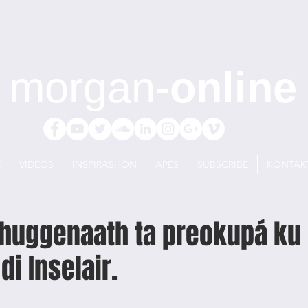
morgan-
online
E
VIDEOS
INSPIRASHON
APES
SUBSCRIBE
KONTAK
Rhuggenaath ta preokupá ku
di Inselair.