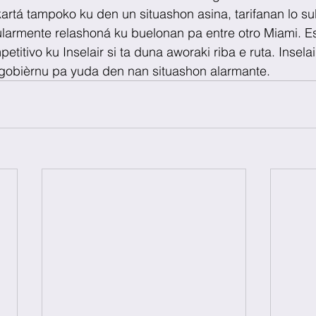
rtá tampoko ku den un situashon asina, tarifanan lo sub
ularmente relashoná ku buelonan pa entre otro Miami. Es
petitivo ku Inselair si ta duna aworaki riba e ruta. Insela
á gobièrnu pa yuda den nan situashon alarmante.