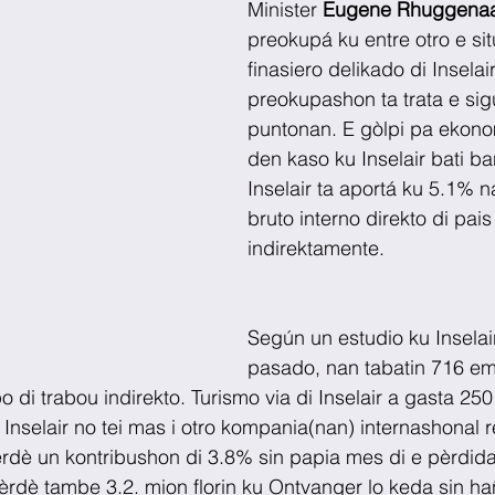
Minister 
Eugene Rhuggena
preokupá ku entre otro e si
finasiero delikado di Inselair
preokupashon ta trata e sig
puntonan. E gòlpi pa ekono
den kaso ku Inselair bati ba
Inselair ta aportá ku 5.1% n
bruto interno direkto di pai
indirektamente.
Según un estudio ku Inselai
pasado, nan tabatin 716 em
di trabou indirekto. Turismo via di Inselair a gasta 250 
Inselair no tei mas i otro kompania(nan) internashonal 
pèrdè un kontribushon di 3.8% sin papia mes di e pèrdid
rdè tambe 3.2. mion florin ku Ontvanger lo keda sin hañ