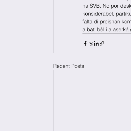
na SVB. No por deska
konsiderabel, partik
falta di preisnan kom
a bati bèl i a aserk
Recent Posts