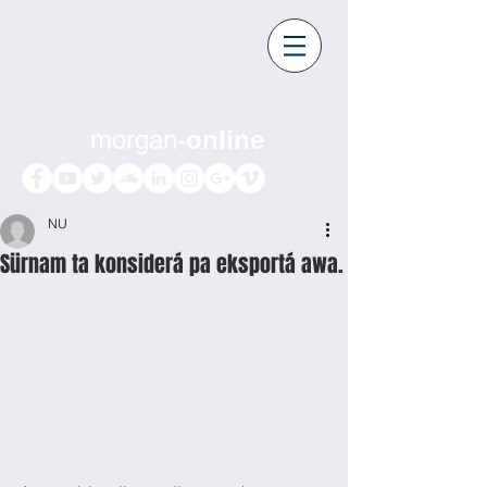
morgan-
online
NU
Sürnam ta konsiderá pa eksportá awa.