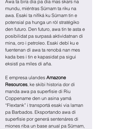
Awa ta bira dia pa dia mas skars na 
mundu, miéntras Sürnam ta riku na 
awa. Esaki ta nifiká ku Sürnam tin e 
potensial pa hunga un ròl stratégiko 
den futuro. Den futuro, awa tin te asta e 
posibilidat pa surpasá aktividatnan di 
mina, oro i petroleo. Esaki debí ku e 
fuentenan di awa ta renobá nan mes 
kada bes i tin e kapasidat pa sigui 
eksistí pa míles di aña.
E empresa ulandes 
Amazone 
Resources
, ke skibi historia dor di 
manda awa pa superfisie di Riu 
Coppename den un asina yamá 
“Flextank” i transportá esaki via laman 
pa Barbados. Eksportando awa di 
superfisie por generá sentenáres di 
miones riba un base anual pa Sürnam, 