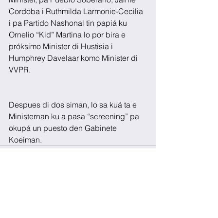
Cordoba i Ruthmilda Larmonie-Cecilia 
i pa Partido Nashonal tin papiá ku 
Ornelio “Kid” Martina lo por bira e 
próksimo Minister di Hustisia i 
Humphrey Davelaar komo Minister di 
VVPR.
Despues di dos siman, lo sa kuá ta e 
Ministernan ku a pasa “screening” pa 
okupá un puesto den Gabinete 
Koeiman.  
See All
Recent Posts