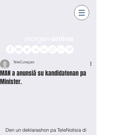
morgan-
online
TeleCuraçao
MAN a anunsiá su kandidatonan pa
Minister.
Den un deklarashon pa TeleNotisia di 