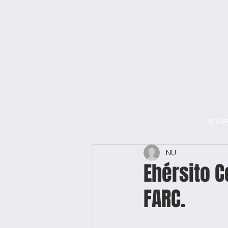
HOM
NU
Ehérsito 
FARC.