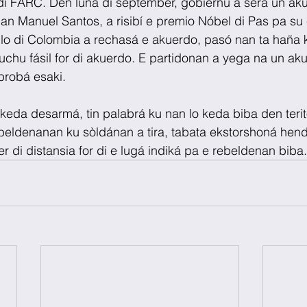
di FARC. Den luna di sèptèmber, gobièrnu a sera un aku
n Manuel Santos, a risibí e premio Nóbel di Pas pa su
o di Colombia a rechasá e akuerdo, pasó nan ta haña k
uchu fásil for di akuerdo. E partidonan a yega na un ak
probá esaki.
keda desarmá, tin palabrá ku nan lo keda biba den terit
ebeldenanan ku sòldánan a tira, tabata ekstorshoná hen
r di distansia for di e lugá indiká pa e rebeldenan biba.