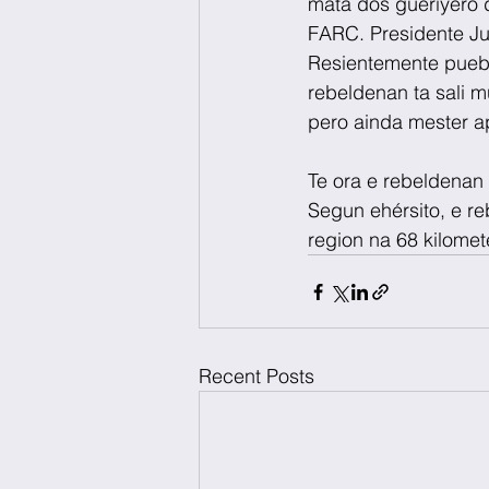
mata dos gueriyero 
FARC. Presidente Jua
Resientemente puebl
rebeldenan ta sali m
pero ainda mester a
Te ora e rebeldenan 
Segun ehérsito, e r
region na 68 kilomete
Recent Posts