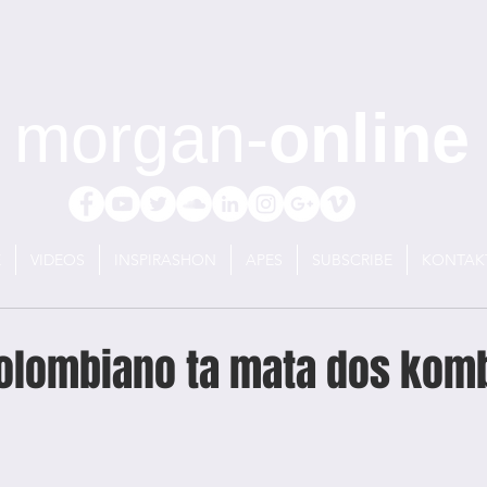
morgan-
online
E
VIDEOS
INSPIRASHON
APES
SUBSCRIBE
KONTAK
Colombiano ta mata dos kom