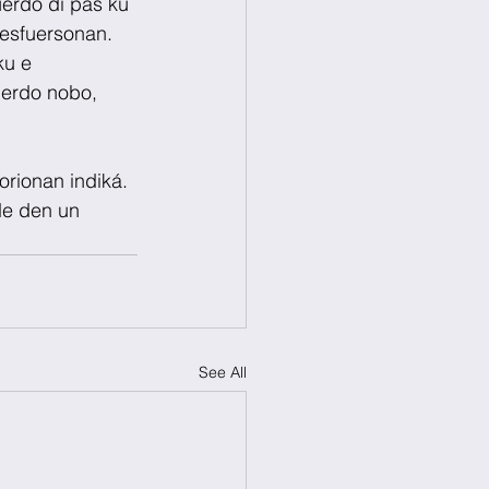
erdo di pas ku 
 esfuersonan. 
u e 
uerdo nobo, 
orionan indiká. 
de den un 
See All