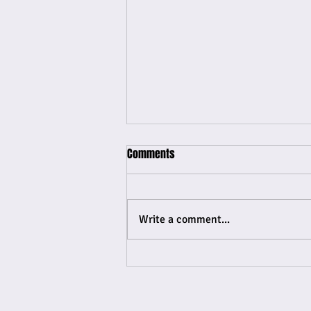
Comments
Write a comment...
Maduro ta liderá den enkuesta
pa presidensia venezolano.