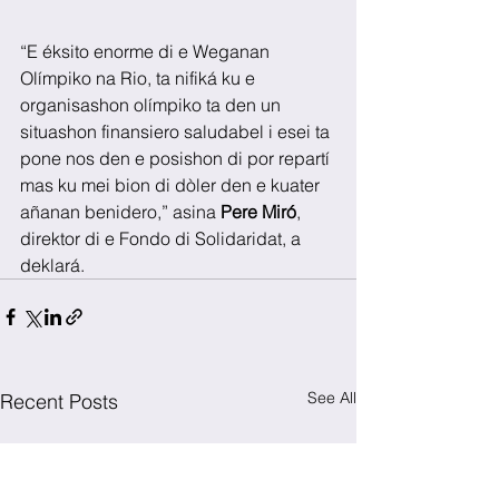
“E éksito enorme di e Weganan 
Olímpiko na Rio, ta nifiká ku e 
organisashon olímpiko ta den un 
situashon finansiero saludabel i esei ta 
pone nos den e posishon di por repartí 
mas ku mei bion di dòler den e kuater 
añanan benidero,” asina 
Pere Miró
, 
direktor di e Fondo di Solidaridat, a 
deklará.
See All
Recent Posts