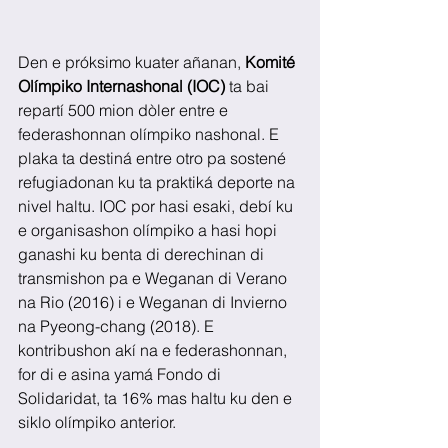
Den e próksimo kuater añanan, 
Komité 
Olímpiko Internashonal (IOC)
 ta bai 
repartí 500 mion dòler entre e 
federashonnan olímpiko nashonal. E 
plaka ta destiná entre otro pa sostené 
refugiadonan ku ta praktiká deporte na 
nivel haltu. IOC por hasi esaki, debí ku 
e organisashon olímpiko a hasi hopi 
ganashi ku benta di derechinan di 
transmishon pa e Weganan di Verano 
na Rio (2016) i e Weganan di Invierno 
na Pyeong-chang (2018). E 
kontribushon akí na e federashonnan, 
for di e asina yamá Fondo di 
Solidaridat, ta 16% mas haltu ku den e 
siklo olímpiko anterior.