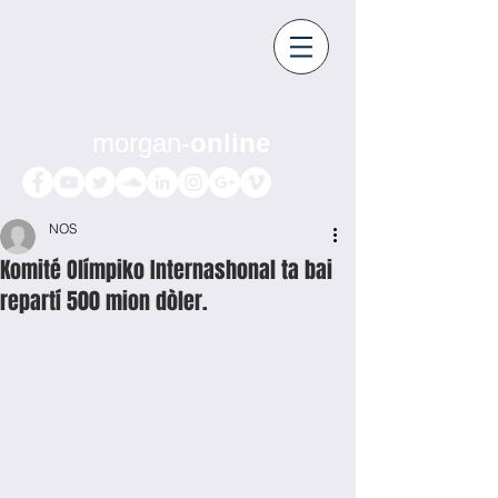
morgan-
online
NOS
Komité Olímpiko Internashonal ta bai
repartí 500 mion dòler.