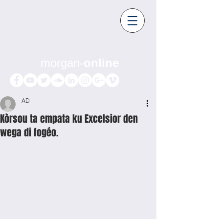
morgan-
online
AD
Kòrsou ta empata ku Excelsior den
wega di fogéo.