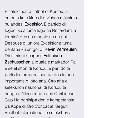
E selekshon di fútbòl di Kòrsou, a 
empatá ku e klup di divishon máksimo 
hulandes, 
Excelsior
. E partido di 
fogeo, ku a tuma lugá na Rotterdam, a 
terminá den un empate na un gol. 
Despues di un ora Excelsior a tuma 
bentaha ku un gol di 
Kevin Vermeulen
. 
Dies minüt despues 
Felitciano 
Zschusschen
 a igualá e markador. Pa 
e selekshon di Kòrsou, e partido ta 
parti di e preparashon pa dos torneo 
importante di otro aña. Otro aña e 
selekshon nashonal di Kòrsou ta 
hunga e último ròndu den Caribbean 
Cup i lo partisipá den e kompetensia 
pa Kopa di Oro Concacaf. Segun 
Voetbal International, e selekshon a 