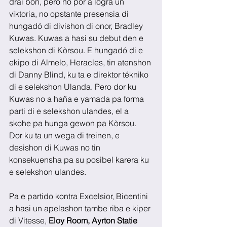
drai bon, pero no por a logra un 
viktoria, no opstante presensia di 
hungadó di divishon di onor, Bradley 
Kuwas. Kuwas a hasi su debut den e 
selekshon di Kòrsou. E hungadó di e 
ekipo di Almelo, Heracles, tin atenshon 
di Danny Blind, ku ta e direktor tékniko 
di e selekshon Ulanda. Pero dor ku 
Kuwas no a haña e yamada pa forma 
parti di e selekshon ulandes, el a 
skohe pa hunga gewon pa Kòrsou. 
Dor ku ta un wega di treinen, e 
desishon di Kuwas no tin 
konsekuensha pa su posibel karera ku 
e selekshon ulandes.
Pa e partido kontra Excelsior, Bicentini 
a hasi un apelashon tambe riba e kiper 
di Vitesse, 
Eloy Room, Ayrton Statie