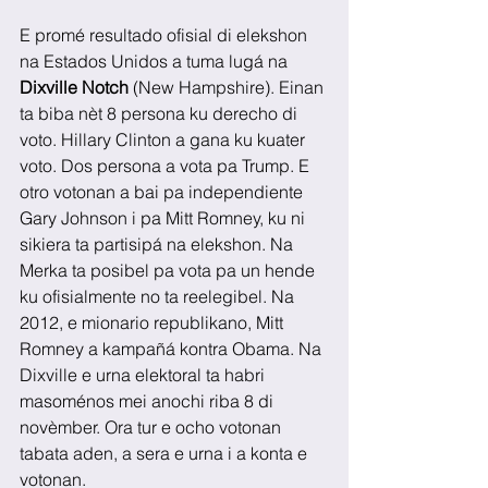
E promé resultado ofisial di elekshon 
na Estados Unidos a tuma lugá na 
Dixville Notch
 (New Hampshire). Einan 
ta biba nèt 8 persona ku derecho di 
voto. Hillary Clinton a gana ku kuater 
voto. Dos persona a vota pa Trump. E 
otro votonan a bai pa independiente 
Gary Johnson i pa Mitt Romney, ku ni 
sikiera ta partisipá na elekshon. Na 
Merka ta posibel pa vota pa un hende 
ku ofisialmente no ta reelegibel. Na 
2012, e mionario republikano, Mitt 
Romney a kampañá kontra Obama. Na 
Dixville e urna elektoral ta habri 
masoménos mei anochi riba 8 di 
novèmber. Ora tur e ocho votonan 
tabata aden, a sera e urna i a konta e 
votonan.