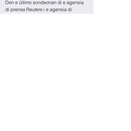
Den e último sondeonan di e agensia 
di prensa Reuters i e agensia di 
sondeo Ipsos States of the Nation 
tabata mustra ku Clinton tin 90% di 
chèns pa gana.
See All
Recent Posts