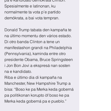
pa e kandidato demókrata Clinton. 
Spesialmente e latinonan, ku 
normalmente ta vota p’e partido 
demókrata, a bai vota tempran.
Donald Trump tabata den kampaña te 
na último momentu den vários estado. 
Di otro banda Clinton a tene un 
manifestashon grandi na Philadelphia 
(Pennsylvania), kaminda entre otro 
presidente Obama, Bruce Springsteen 
i Jon Bon Jovi a ekspresá nan sosten 
na e kandidato.
Riba e último dia di kampaña na 
Manchester, New Hampshire Trump a 
bisa: “Boso ke pa Merka keda goberná 
pa polítikonan korupto òf boso ke pa 
Merka keda goberná pa e pueblo.”