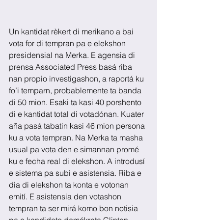
Un kantidat rèkert di merikano a bai 
vota for di tempran pa e elekshon 
presidensial na Merka. E agensia di 
prensa Associated Press basá riba 
nan propio investigashon, a raportá ku 
fo’i temparn, probablemente ta banda 
di 50 mion. Esaki ta kasi 40 porshento 
di e kantidat total di votadónan. Kuater 
aña pasá tabatin kasi 46 mion persona 
ku a vota tempran. Na Merka ta masha 
usual pa vota den e simannan promé 
ku e fecha real di elekshon. A introdusí 
e sistema pa subi e asistensia. Riba e 
dia di elekshon ta konta e votonan 
emití. E asistensia den votashon 
tempran ta ser mirá komo bon notisia 