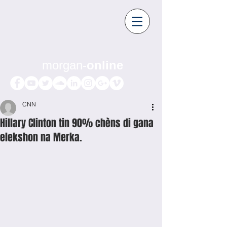
morgan-
online
CNN
Hillary Clinton tin 90% chèns di gana
elekshon na Merka.